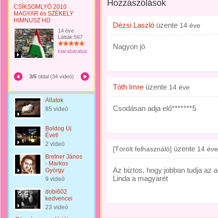
Hozzászólások
CSÍKSOMLYÓ 2010
MAGYAR és SZÉKELY
HIMNUSZ HD
Dézsi Laszló
üzente
14 éve
14 éve
Látták:567
Nagyon jó
klarabarabas
3/5
oldal (34 videó)
Tóth Imre
üzente
14 éve
Állatok
Csodásan adja elő*******5
85 videó
Boldog Új
Évet!
2 videó
üzente
[Törölt felhasználó]
14 éve
Bretner János
- Markos
Az biztos, hogy jobban tudja az 
György
Linda a magyarét
9 videó
dobi602
kedvencei
23 videó