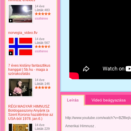
himnusz éneklés
14 éve
Látták:483
stothimre
norvegia_video.flv
14 éve
Látták:567
stothimre
7 éves kislány fantasztikus
hanggal | 5b.hu - maga a
szórakoztatás
14 éve
Látták:146
Leírás
Videó beágyazása
RÉGI MAGYAR HIMNUSZ
Boldogasszony Anyánk (a
Szent Korona hazatérése az
http://www.youtube.com/watch?v=BZf8ejl
USA-ból 1978. jan.6.)
14 éve
Amerikai Himnusz .
Látták:229