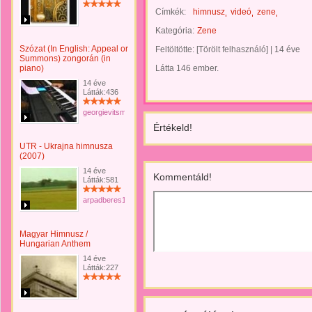
Címkék:
himnusz
videó
zene
Kategória:
Zene
Szózat (In English: Appeal or
Feltöltötte:
[Törölt felhasználó]
|
14 éve
Summons) zongorán (in
piano)
Látta 146 ember.
14 éve
Látták:436
georgievitsmilutin
Értékeld!
UTR - Ukrajna himnusza
(2007)
14 éve
Kommentáld!
Látták:581
arpadberes16
Magyar Himnusz /
Hungarian Anthem
14 éve
Látták:227