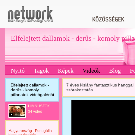
Elfelejtett dallamok - derűs - komoly pill
Nyitó
Tagok
Képek
Videók
Blog
F
Elfelejtett dallamok -
7 éves kislány fantasztikus hanggal
derűs - komoly
szórakoztatás
pillanatok videógalériái
HIMNUSZOK
34 videó
Magyarország - Portugália