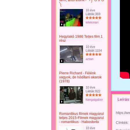
farm, ahol élünk - ヽ༼ ʘ ∧ ʘ
༽
10 éve
Látták:369
telekmari
Hegylakó 1986 Teljes film 1
rész
10 éve
Látták:1154
aztan
Pierre Richard - Félénk
vagyok, de hódítani akarok
(1978)
10 éve
Látták:822
Leírás
hangaigabor
https://
Romantikus filmek magyarul
teljes 2015-Filmek magyarul
- romantikus - Habostorta
Címkék:
10 éve