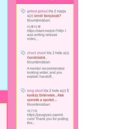
getout getout
írta
2 napja
a(z)
ünnél Ibolyának?
fórumtémában:
마루마루
https://start.me/p/n7rMjn I
was writing release
notes...
zhard zhard
írta
2 hete
a(z)
Gondolatok..
fórumtémában:
A mentor recommended
looking wider, and you
explain handoff...
long short
írta
2 hete
a(z)
5
karikás történetek...Akik
szeretik a sportot....
fórumtémában:
여기여
https://yeogiyeo.zaemit.
com/ Thank you for putting
this...