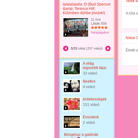
Telek M
lalalalalalla :D (Bud Spencer
&amp; Terence Hill:
Különben dühbe jövünk!)
A róla 
11 éve
Látták:558
hangaigabor
Niklai 
5/33
oldal (257 videó)
Életét 
A világ
legszebb tájai.
33 videó
Beatles
4 videó
érdekességek
151 videó
Évszakok
2 videó
Böngéssz a galériák