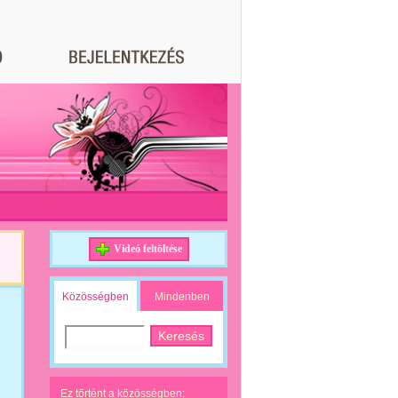
Videó feltöltése
Közösségben
Mindenben
Ez történt a közösségben: