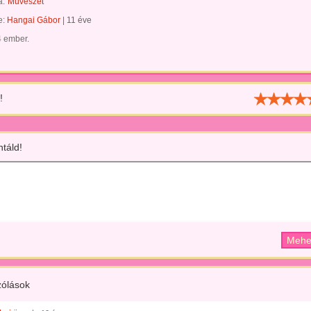
a:
Művészet
te:
Hangai Gábor
|
11 éve
4 ember.
!
táld!
ólások