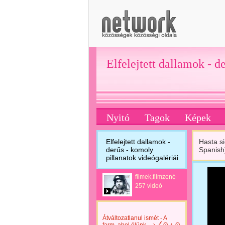
Elfelejtett dallamok - d
Nyitó
Tagok
Képek
Elfelejtett dallamok -
Hasta s
derűs - komoly
Spanish
pillanatok videógalériái
filmek,filmzenék
257 videó
Átváltozatlanul ismét - A