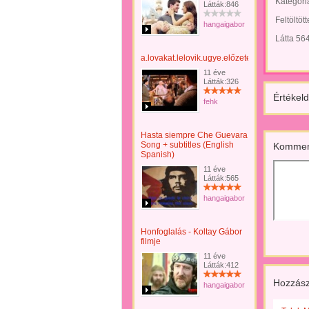
Kategóri
Látták:846
Feltöltöt
hangaigabor
Látta 56
a.lovakat.lelovik.ugye.előzetes.avi
11 éve
Látták:326
Értékeld
fehk
Hasta siempre Che Guevara
Song + subtitles (English
Kommen
Spanish)
11 éve
Látták:565
hangaigabor
Honfoglalás - Koltay Gábor
filmje
11 éve
Látták:412
Hozzász
hangaigabor