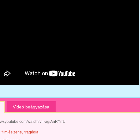
Videó beágyazása
www.youtube.com/watch?v=-agiAnRYrrU
film és zene
tragédia