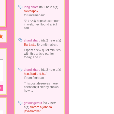
long short
írta
2 hete
a(z)
Névnapok .
fórumtémában:
주소모음 https://jusomoum.
imweb.me/ I found a fix I
can...
zhard zhard
írta
2 hete
a(z)
Barátság
fórumtémában:
I spent a few quiet minutes
with this article earlier
today, and it ...
zhard zhard
írta
2 hete
a(z)
http://radio-d.hu/
fórumtémában:
This post deserves more
attention; it clearly shows
how ...
getout getout
írta
2 hete
a(z)
Várom a jobbító
javaslatokat.