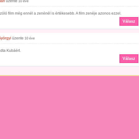
ari
üzente
10 éve
szóló film még ennél a zenénél is értékesebb. A film zenéje azonos ezzel.
Válasz
Györgyi
üzente
10 éve
adta Kubáért.
Válasz