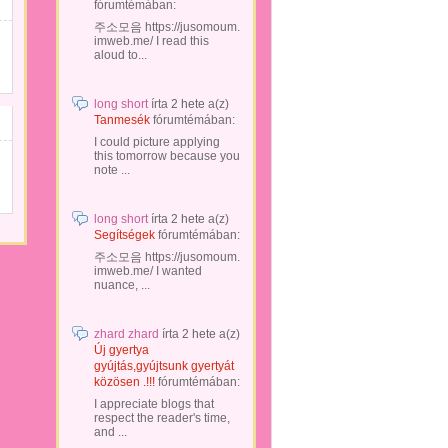
fórumtémában:
주소모음 https://jusomoum.
imweb.me/ I read this
aloud to...
long short
írta
2 hete
a(z)
Tanmesék
fórumtémában:
I could picture applying
this tomorrow because you
note ...
long short
írta
2 hete
a(z)
Segítségek
fórumtémában:
주소모음 https://jusomoum.
imweb.me/ I wanted
nuance, ...
zhard zhard
írta
2 hete
a(z)
Új gyertya
gyújtás,gyújtsunk gyertyát
közösen .!!!
fórumtémában:
I appreciate blogs that
respect the reader's time,
and ...