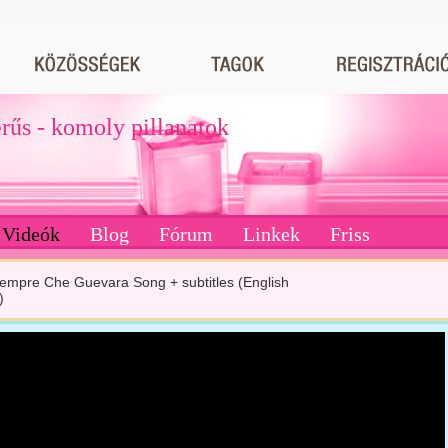
erűs - komoly pillanatok
Videók
Blog
Fórum
Linkek
Friss
iempre Che Guevara Song + subtitles (English
)