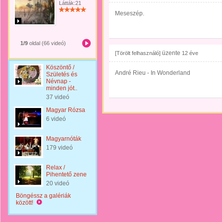
Látták:21
Meseszép.
1/9
oldal (66 videó)
üzente
[Törölt felhasználó]
12 éve
Köszöntő /
André Rieu - In Wonderland
Születés és
Névnap -
minden jót..
37 videó
Magyar Rózsa
6 videó
Magyarnóták
179 videó
Relax /
Pihentető zene
20 videó
Böngéssz a galériák
között!