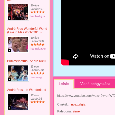
rieu
10 éve
Látták:497
kapbiailajos
André Rieu Wonderful World
(Live in Maastricht 2015)
10 éve
Látták:308
hangaigabor
Bummelpetrus - Andre Rieu
11 éve
Látták:730
fvarszegi
Leírás
Videó beágyazása
André Rieu - In Wonderland
12 éve
https://www.youtube.com/watch?v=dnW
Látták:36
Címkék:
nosztalgia
Kategória:
Zene