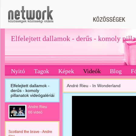
Elfelejtett dallamok - derűs - komoly pill
Nyitó
Tagok
Képek
Videók
Blog
F
Elfelejtett dallamok -
André Rieu - In Wonderland
derűs - komoly
pillanatok videógalériái
Andre Rieu
66 videó
Scotland the brave - Andre