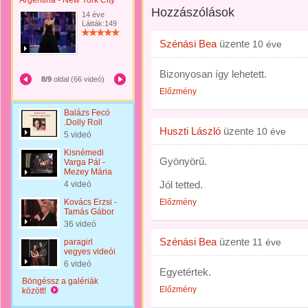
Argentina - New York City
Hozzászólások
14 éve
Látták:149
Szénási Bea
üzente
10 éve
Bizonyosan így lehetett.
8/9
oldal (66 videó)
Előzmény
Balázs Fecó
.Dolly Roll
Huszti László
üzente
10 éve
5 videó
Kisnémedi
Gyönyörű.
Varga Pál -
Mezey Mária
Jól tetted.
4 videó
Kovács Erzsi -
Előzmény
Tamás Gábor
36 videó
Szénási Bea
üzente
11 éve
paragirl
vegyes videói
6 videó
Egyetértek.
Böngéssz a galériák
Előzmény
között!