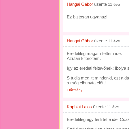
Hangai Gábor
üzente
11 éve
Ez biztosan ugyanaz!
Hangai Gábor
üzente
11 éve
Eredetileg magam tettem ide.
Azután kitöröltem.
Így az eredeti feltevőnek: Ibolya 
S tudja meg itt mindenki, ezt a d
s még elhunyta előtt!
Előzmény
Kapbiai Lajos
üzente
11 éve
Eredetileg egy férfi tette ide. Csak 