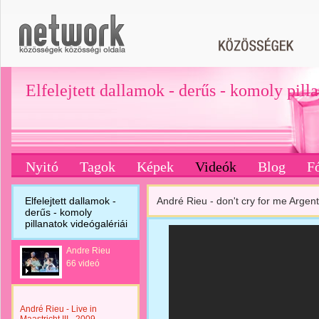
Elfelejtett dallamok - derűs - komoly pill
Nyitó
Tagok
Képek
Videók
Blog
F
Elfelejtett dallamok -
André Rieu - don't cry for me Argent
derűs - komoly
pillanatok videógalériái
Andre Rieu
66 videó
André Rieu - Live in