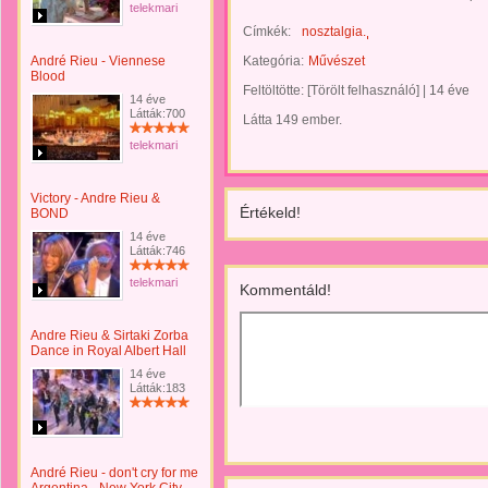
telekmari
Címkék:
nosztalgia.
André Rieu - Viennese
Kategória:
Művészet
Blood
Feltöltötte:
[Törölt felhasználó]
|
14 éve
14 éve
Látták:700
Látta 149 ember.
telekmari
Victory - Andre Rieu &
Értékeld!
BOND
14 éve
Látták:746
telekmari
Kommentáld!
Andre Rieu & Sirtaki Zorba
Dance in Royal Albert Hall
14 éve
Látták:183
André Rieu - don't cry for me