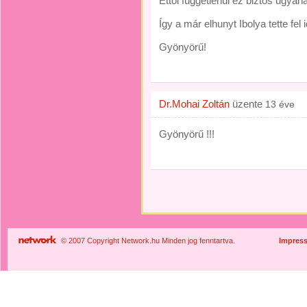
Ettől függetlenül ez biztos ugyan
Így a már elhunyt Ibolya tette fel i
Gyönyörű!
Dr.Mohai Zoltán
üzente
13 éve
Gyönyörű !!!
© 2007 Copyright Network.hu Minden jog fenntartva.
Impres