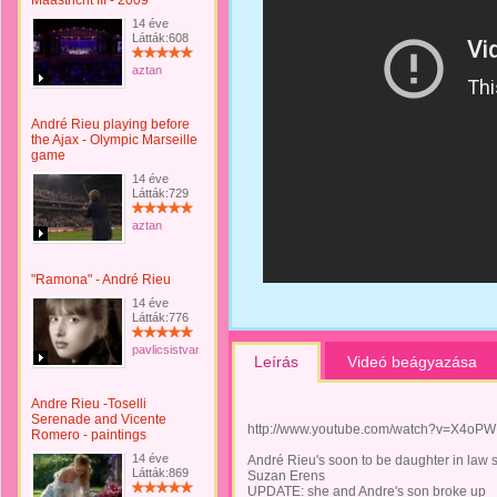
Maastricht III - 2009
14 éve
Látták:608
aztan
André Rieu playing before
the Ajax - Olympic Marseille
game
14 éve
Látták:729
aztan
"Ramona" - André Rieu
14 éve
Látták:776
pavlicsistvan
Leírás
Videó beágyazása
Andre Rieu -Toselli
Serenade and Vicente
http://www.youtube.com/watch?v=X4oPW
Romero - paintings
14 éve
André Rieu's soon to be daughter in law s
Látták:869
Suzan Erens
UPDATE: she and Andre's son broke up