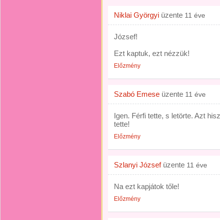
Niklai Györgyi
üzente
11 éve
József!
Ezt kaptuk, ezt nézzük!
Előzmény
Szabó Emese
üzente
11 éve
Igen. Férfi tette, s letörte. Azt hi
tette!
Előzmény
Szlanyi József
üzente
11 éve
Na ezt kapjátok tőle!
Előzmény