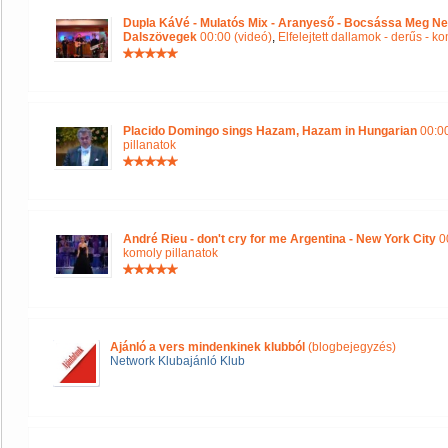
Dupla KáVé - Mulatós Mix - Aranyeső - Bocsássa Meg Ne
Dalszövegek
00:00 (videó)
,
Elfelejtett dallamok - derűs - k
Placido Domingo sings Hazam, Hazam in Hungarian
00:00
pillanatok
André Rieu - don't cry for me Argentina - New York City
00
komoly pillanatok
Ajánló a vers mindenkinek klubból
(blogbejegyzés)
Network Klubajánló Klub