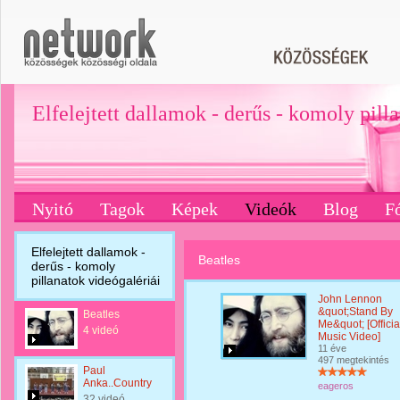
Elfelejtett dallamok - derűs - komoly pill
Nyitó
Tagok
Képek
Videók
Blog
F
Elfelejtett dallamok -
Beatles
derűs - komoly
pillanatok videógalériái
John Lennon
&quot;Stand By
Beatles
Me&quot; [Officia
4 videó
Music Video]
11 éve
497 megtekintés
Paul
Anka..Country
eageros
32 videó