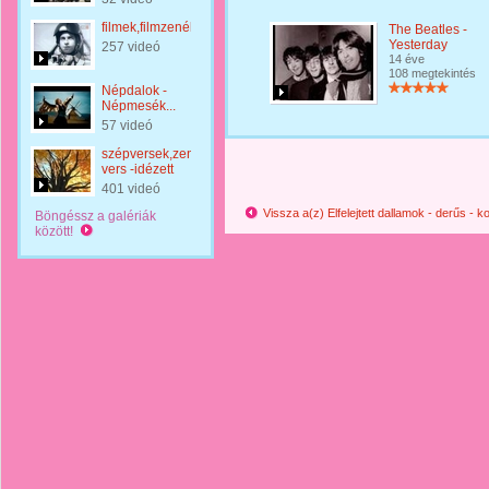
filmek,filmzenék
The Beatles -
Yesterday
257 videó
14 éve
108 megtekintés
Népdalok -
Népmesék...
57 videó
szépversek,zenés
vers -idézett
401 videó
Vissza a(z) Elfelejtett dallamok - derűs -
Böngéssz a galériák
között!