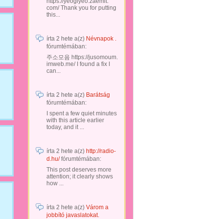
https://yeogiyeo.zaemit.
com/ Thank you for putting
this...
írta
2 hete
a(z)
Névnapok .
fórumtémában:
주소모음 https://jusomoum.
imweb.me/ I found a fix I
can...
írta
2 hete
a(z)
Barátság
fórumtémában:
I spent a few quiet minutes
with this article earlier
today, and it ...
írta
2 hete
a(z)
http://radio-
d.hu/
fórumtémában:
This post deserves more
attention; it clearly shows
how ...
írta
2 hete
a(z)
Várom a
jobbító javaslatokat.