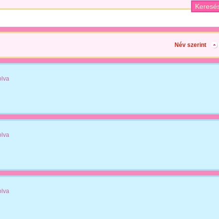
Név szerint
olva
olva
olva