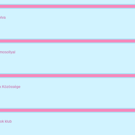
olva
. mosollyal
k Közössége
ok klub