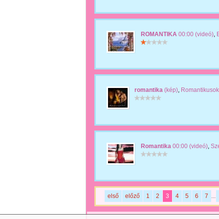
ROMANTIKA
00:00 (videó)
,
romantika
(kép)
,
Romantikusok
Romantika
00:00 (videó)
,
Sz
első
előző
1
2
3
4
5
6
7
...