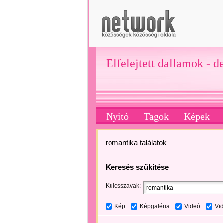
Elfelejtett dallamok - d
Nyitó
Tagok
Képek
romantika találatok
Keresés szűkítése
Kulcsszavak:
Kép
Képgaléria
Videó
Vi