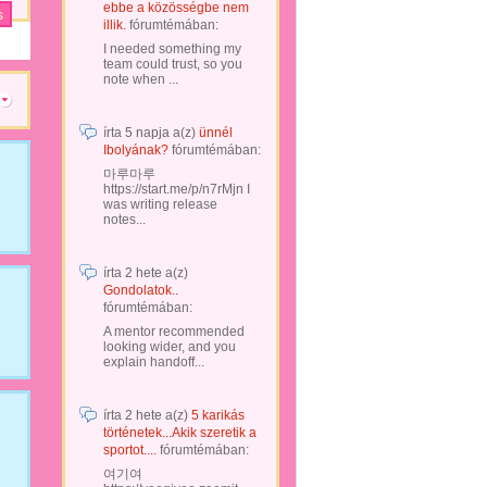
ebbe a közösségbe nem
illik.
fórumtémában:
I needed something my
team could trust, so you
note when ...
írta
5 napja
a(z)
ünnél
Ibolyának?
fórumtémában:
마루마루
https://start.me/p/n7rMjn I
was writing release
notes...
írta
2 hete
a(z)
Gondolatok..
fórumtémában:
A mentor recommended
looking wider, and you
explain handoff...
írta
2 hete
a(z)
5 karikás
történetek...Akik szeretik a
sportot....
fórumtémában:
여기여