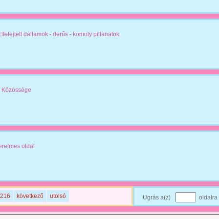
Elfelejtett dallamok - derűs - komoly pillanatok
 Közössége
erelmes oldal
216
következő
utolsó
Ugrás a(z)
oldalra