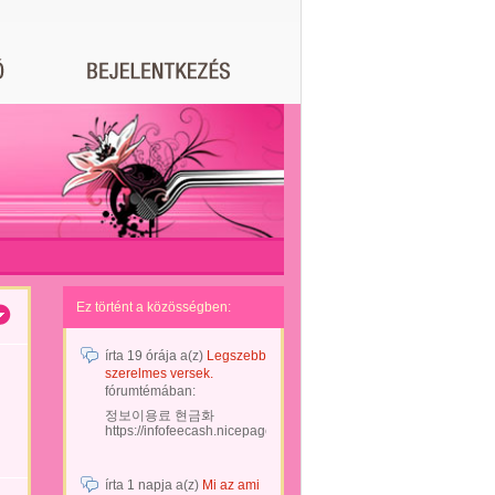
Ez történt a közösségben:
írta
19 órája
a(z)
Legszebb
szerelmes versek.
fórumtémában:
정보이용료 현금화
https://infofeecash.nicepage...
írta
1 napja
a(z)
Mi az ami