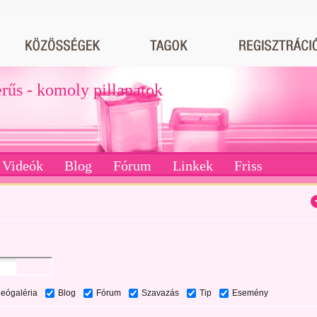
erűs - komoly pillanatok
Videók
Blog
Fórum
Linkek
Friss
deógaléria
Blog
Fórum
Szavazás
Tip
Esemény