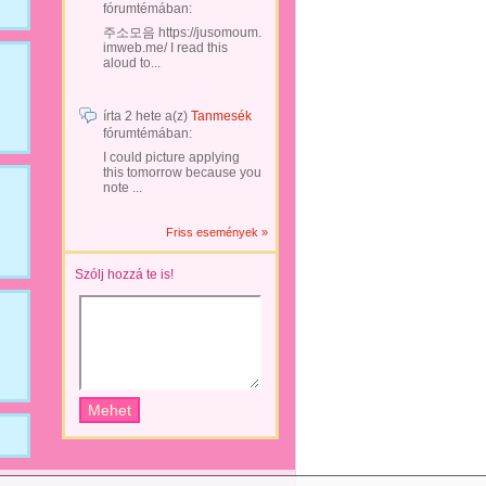
fórumtémában:
주소모음 https://jusomoum.
imweb.me/ I read this
aloud to...
írta
2 hete
a(z)
Tanmesék
fórumtémában:
I could picture applying
this tomorrow because you
note ...
Friss események »
Szólj hozzá te is!