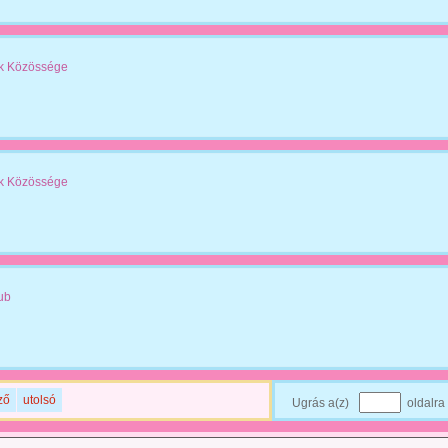
k Közössége
k Közössége
ub
ző
utolsó
Ugrás a(z)
oldalra