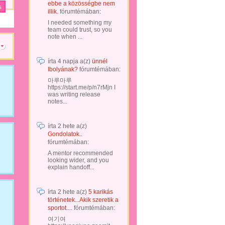
ebbe a közösségbe nem
illik.
fórumtémában:
I needed something my
team could trust, so you
note when ...
írta
4 napja
a(z)
ünnél
Ibolyának?
fórumtémában:
마루마루
https://start.me/p/n7rMjn I
was writing release
notes...
írta
2 hete
a(z)
Gondolatok..
fórumtémában:
A mentor recommended
looking wider, and you
explain handoff...
írta
2 hete
a(z)
5 karikás
történetek...Akik szeretik a
sportot....
fórumtémában:
여기여