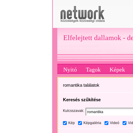
Elfelejtett dallamok - d
Nyitó
Tagok
Képek
romantika találatok
Keresés szűkítése
Kulcsszavak:
Kép
Képgaléria
Videó
Vi