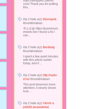
https://yeogiyeo.zaemit.
com/ Thank you for putting
this...
írta
2 hete
a(z)
Névnapok .
fórumtémában:
주소모음 https://jusomoum.
imweb.me/ I found a fix I
can...
írta
2 hete
a(z)
Barátság
fórumtémában:
I spent a few quiet minutes
with this article earlier
today, and it ...
írta
2 hete
a(z)
http://radio-
d.hu/
fórumtémában:
This post deserves more
attention; it clearly shows
how ...
írta
2 hete
a(z)
Várom a
jobbító javaslatokat.