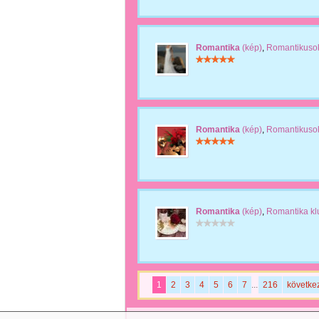
Romantika
(kép)
,
Romantikuso
Romantika
(kép)
,
Romantikuso
Romantika
(kép)
,
Romantika kl
1
2
3
4
5
6
7
...
216
követke