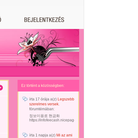
Ez történt a közösségben:
írta
17 órája
a(z)
Legszebb
szerelmes versek.
fórumtémában:
정보이용료 현금화
https://infofeecash.nicepage...
írta
1 napja
a(z)
Mi az ami