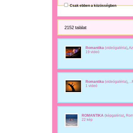
Csak ebben a közösségben
2152 találat
Romantika
(videógaléria)
,
Az
19 videó
Romantika
(videógaléria)
,
..
1 videó
ROMANTIKA
(képgaléria)
,
Rom
22 kép