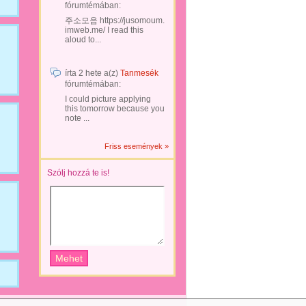
fórumtémában:
주소모음 https://jusomoum.
imweb.me/ I read this
aloud to...
írta
2 hete
a(z)
Tanmesék
fórumtémában:
I could picture applying
this tomorrow because you
note ...
Friss események »
Szólj hozzá te is!