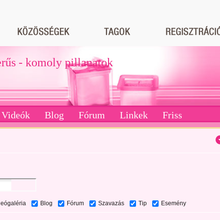
erűs - komoly pillanatok
Videók
Blog
Fórum
Linkek
Friss
deógaléria
Blog
Fórum
Szavazás
Tip
Esemény