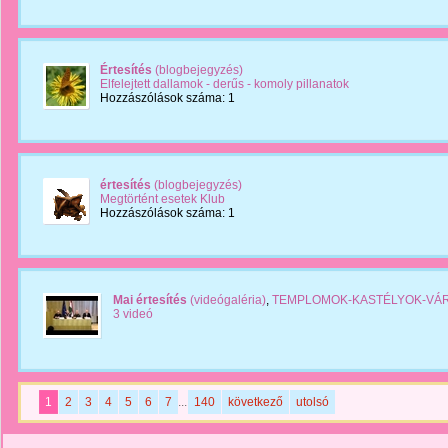
Értesítés
(blogbejegyzés)
Elfelejtett dallamok - derűs - komoly pillanatok
Hozzászólások száma: 1
értesítés
(blogbejegyzés)
Megtörtént esetek Klub
Hozzászólások száma: 1
Mai értesítés
(videógaléria)
,
TEMPLOMOK-KASTÉLYOK-VÁ
3 videó
1
2
3
4
5
6
7
...
140
következő
utolsó