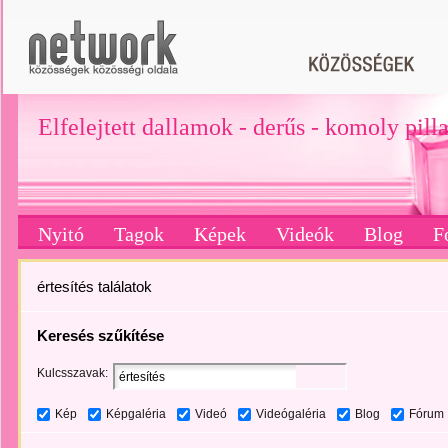
Elfelejtett dallamok - derűs - komoly pill
Nyitó
Tagok
Képek
Videók
Blog
F
értesítés találatok
Keresés szűkítése
Kulcsszavak:
Kép
Képgaléria
Videó
Videógaléria
Blog
Fórum