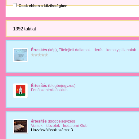
Csak ebben a közösségben
1392 találat
Értesítés
(kép)
,
Elfelejtett dallamok - derűs - komoly pillanatok
Értesítés
(blogbejegyzés)
Fertőszentmiklós klub
értesítés
(blogbejegyzés)
Versek - Idézetek - Irodalomi Klub
Hozzászólások száma: 3