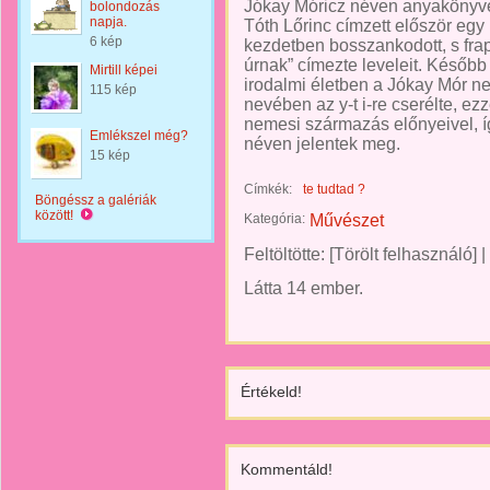
Jókay Móricz néven anyakönyvez
bolondozás
napja.
Tóth Lőrinc címzett először egy
6 kép
kezdetben bosszankodott, s fra
úrnak” címezte leveleit. Később
Mirtill képei
irodalmi életben a Jókay Mór ne
115 kép
nevében az y-t i-re cserélte, ezz
nemesi származás előnyeivel, í
Emlékszel még?
néven jelentek meg.
15 kép
Címkék:
te tudtad ?
Böngéssz a galériák
között!
Kategória:
Művészet
Feltöltötte:
[Törölt felhasználó]
|
Látta 14 ember.
Értékeld!
Kommentáld!