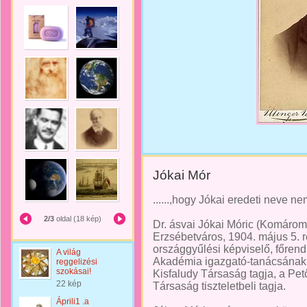
Jókai Mór
......,hogy Jókai eredeti neve ne
2/3
oldal (18 kép)
Dr. ásvai Jókai Móric (Komárom,
Erzsébetváros, 1904. május 5.
országgyűlési képviselő, főren
A világ
Akadémia igazgató-tanácsának t
reggelizési
szokásai!
Kisfaludy Társaság tagja, a Pet
22 kép
Társaság tiszteletbeli tagja.
Áprili1 .a