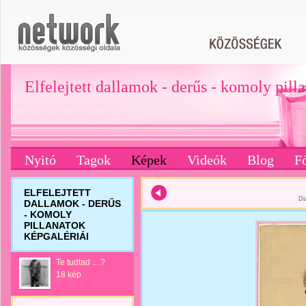
Elfelejtett dallamok - derűs - komoly pill
Nyitó
Tagok
Képek
Videók
Blog
F
ELFELEJTETT
Di
DALLAMOK - DERŰS
- KOMOLY
PILLANATOK
KÉPGALÉRIÁI
Te tudtad ....?
18 kép