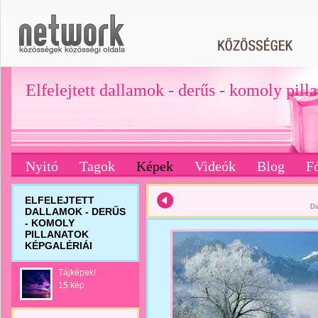
Elfelejtett dallamok - derűs - komoly pill
Nyitó
Tagok
Képek
Videók
Blog
F
ELFELEJTETT
Di
DALLAMOK - DERŰS
- KOMOLY
PILLANATOK
KÉPGALÉRIÁI
Tájképek!
15 kép