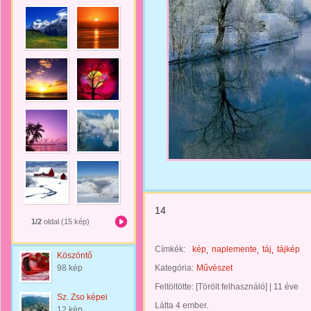
14
1/2
oldal (15 kép)
Címkék:
kép
naplemente
táj
tájkép
Köszöntő
98 kép
Kategória:
Művészet
Feltöltötte:
[Törölt felhasználó]
|
11 éve
Sz. Zso képei
Látta 4 ember.
12 kép