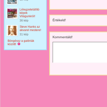
Lélegzetelállító
képek
Világunkról!
Értékeld!
36 kép
Steve Hanks az
akvarel mestere!
31 kép
Kommentáld!
Böngéssz a galériák
között!