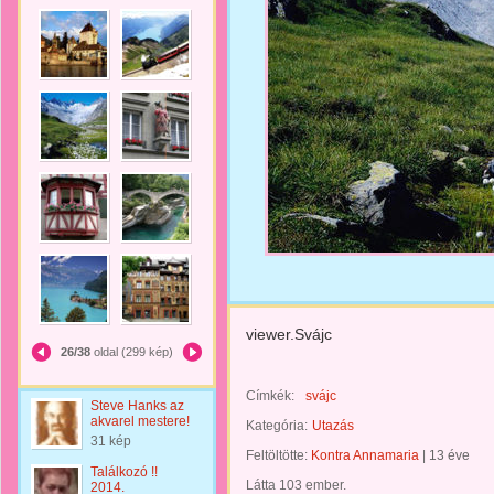
viewer.Svájc
26/38
oldal (299 kép)
Címkék:
svájc
Steve Hanks az
akvarel mestere!
Kategória:
Utazás
31 kép
Feltöltötte:
Kontra Annamaria
|
13 éve
Találkozó !!
Látta 103 ember.
2014.