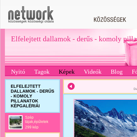
Elfelejtett dallamok - derűs - komoly pill
Nyitó
Tagok
Képek
Videók
Blog
F
ELFELEJTETT
Di
DALLAMOK - DERŰS
- KOMOLY
PILLANATOK
KÉPGALÉRIÁI
Szép
tájak,épűletek
299 kép