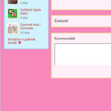
1 kép
Szőkéné Ágota
képei
2 kép
Értékeld!
Gyermek Nap /
Gyerekek ..
34 kép
Kommentáld!
Böngéssz a galériák
között!