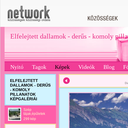
Elfelejtett dallamok - derűs - komoly pill
Nyitó
Tagok
Képek
Videók
Blog
F
ELFELEJTETT
Di
DALLAMOK - DERŰS
- KOMOLY
PILLANATOK
KÉPGALÉRIÁI
Szép
tájak,épűletek
299 kép