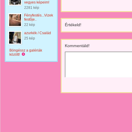
vegyes képeim!
2281 kép
Fényfestés...Vizek
festője..
Értékeld!
22 kép
azurkék / Család
25 kép
Kommentáld!
Böngéssz a galériák
között!