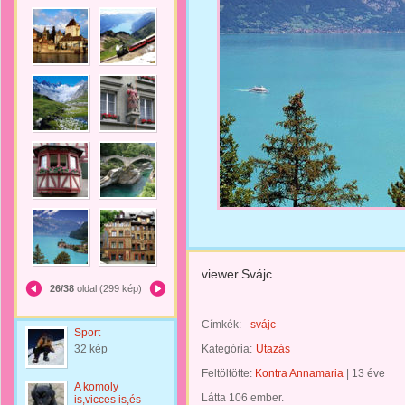
viewer.Svájc
26/38
oldal (299 kép)
Címkék:
svájc
Sport
32 kép
Kategória:
Utazás
Feltöltötte:
Kontra Annamaria
|
13 éve
A komoly
Látta 106 ember.
is,vicces is,és