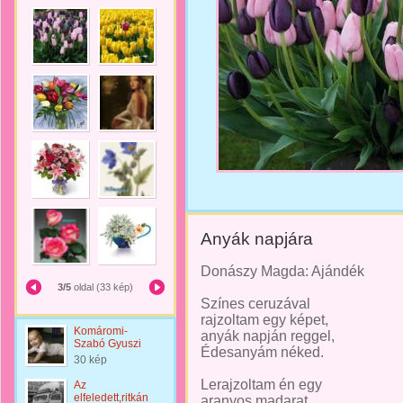
Anyák napjára
Donászy Magda: Ajándék
3/5
oldal (33 kép)
Színes ceruzával
rajzoltam egy képet,
Komáromi-
anyák napján reggel,
Szabó Gyuszi
Édesanyám néked.
30 kép
Lerajzoltam én egy
Az
elfeledett,ritkán
aranyos madarat,