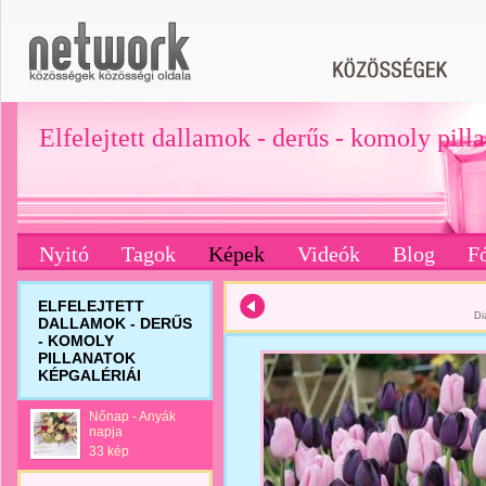
Elfelejtett dallamok - derűs - komoly pill
Nyitó
Tagok
Képek
Videók
Blog
F
ELFELEJTETT
Di
DALLAMOK - DERŰS
- KOMOLY
PILLANATOK
KÉPGALÉRIÁI
Nőnap - Anyák
napja
33 kép