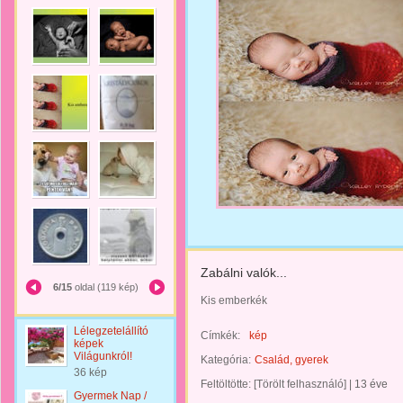
Zabálni valók...
6/15
oldal (119 kép)
Kis emberkék
Lélegzetelállító
Címkék:
kép
képek
Világunkról!
Kategória:
Család, gyerek
36 kép
Feltöltötte:
[Törölt felhasználó]
|
13 éve
Gyermek Nap /