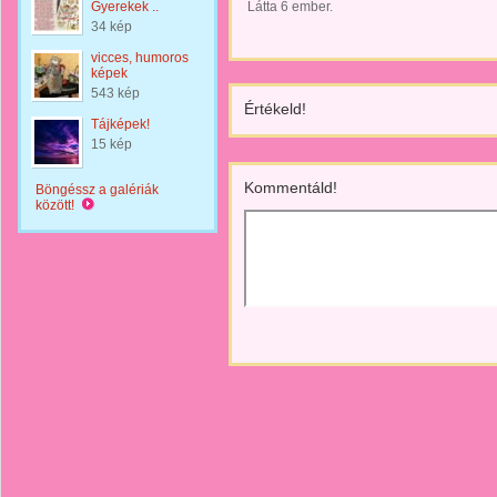
Gyerekek ..
Látta 6 ember.
34 kép
vicces, humoros
képek
543 kép
Értékeld!
Tájképek!
15 kép
Kommentáld!
Böngéssz a galériák
között!