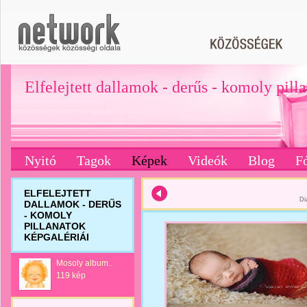
Elfelejtett dallamok - derűs - komoly pill
Nyitó
Tagok
Képek
Videók
Blog
F
ELFELEJTETT
Di
DALLAMOK - DERŰS
- KOMOLY
PILLANATOK
KÉPGALÉRIÁI
Mosoly album..
119 kép