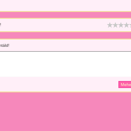
!
táld!