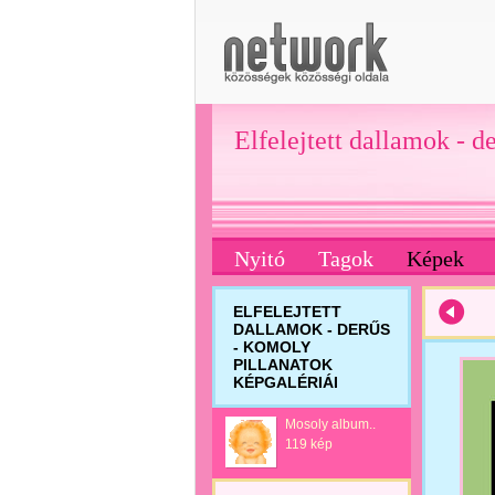
Elfelejtett dallamok - d
Nyitó
Tagok
Képek
ELFELEJTETT
DALLAMOK - DERŰS
- KOMOLY
PILLANATOK
KÉPGALÉRIÁI
Mosoly album..
119 kép