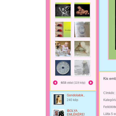
Kis em
6/15
oldal (119 kép)
Címkék:
Gondolatok..
240 kép
Kategóri
Feltöltöt
IBOLYA
Látta 5 
EMLÉKÉRE!