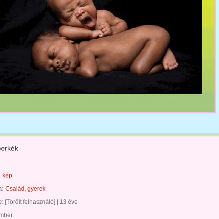
berkék
kép
a:
Család, gyerek
te:
[Törölt felhasználó]
|
13 éve
ember.