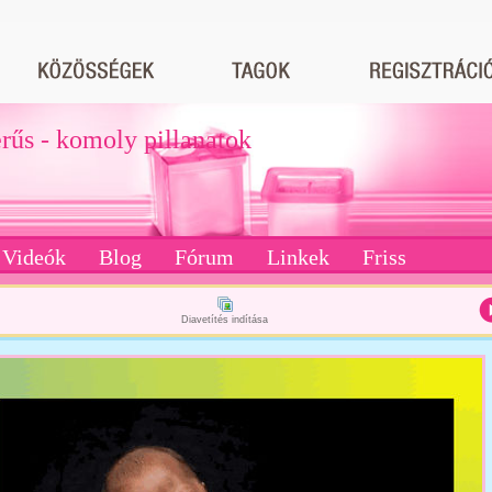
erűs - komoly pillanatok
Videók
Blog
Fórum
Linkek
Friss
Diavetítés indítása