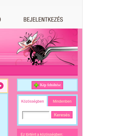
Kép feltöltése
Közösségben
Mindenben
Ez történt a közösségben: