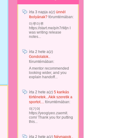
írta
3 napja
a(z)
ünnél
Ibolyának?
fórumtémában:
마루마루
https://start.me/p/n7rMjn I
was writing release
notes...
írta
2 hete
a(z)
Gondolatok..
fórumtémában:
A mentor recommended
looking wider, and you
explain handoff...
írta
2 hete
a(z)
5 karikás
történetek...Akik szeretik a
sportot....
fórumtémában:
여기여
https://yeogiyeo.zaemit.
com/ Thank you for putting
this...
írta
2 hete
a(z)
Névnapok .