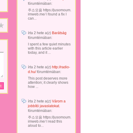
fórumtémában:
주소모음 https://jusomoum.
imweb.me/ I found a fix I
can...
írta
2 hete
a(z)
Barátság
fórumtémában:
I spent a few quiet minutes
with this article earlier
today, and it ...
írta
2 hete
a(z)
http://radio-
d.hu/
fórumtémában:
This post deserves more
attention; it clearly shows
how ...
írta
2 hete
a(z)
Várom a
jobbító javaslatokat.
fórumtémában:
주소모음 https://jusomoum.
imweb.me/ I read this
aloud to...