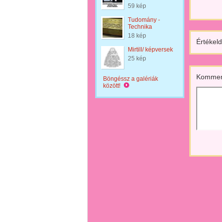
59 kép
Tudomány -
Technika
18 kép
Értékeld
Mirtill/ képversek
25 kép
Kommen
Böngéssz a galériák
között!