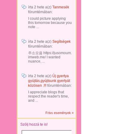
írta
2 hete
a(z)
Tanmesék
fórumtémában:
I could picture applying
this tomorrow because you
note ...
írta
2 hete
a(z)
Segítségek
fórumtémában:
주소모음 https://jusomoum.
imweb.me/ I wanted
nuance, ...
írta
2 hete
a(z)
Új gyertya
gyújtás,gyújtsunk gyertyát
közösen .!!!
fórumtémában:
I appreciate blogs that
respect the reader's time,
and ...
Friss események »
Szólj hozzá te is!