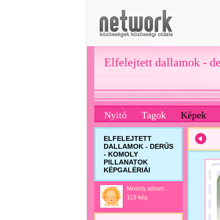
Elfelejtett dallamok - d
Nyitó
Tagok
Képek
ELFELEJTETT
DALLAMOK - DERŰS
- KOMOLY
PILLANATOK
KÉPGALÉRIÁI
Mosoly album..
119 kép