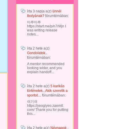
írta
3 napja
a(z)
ünnél
Ibolyának?
fórumtémában:
마루마루
https://start.me/p/n7rMjn I
was writing release
notes...
írta
2 hete
a(z)
Gondolatok..
fórumtémában:
A mentor recommended
looking wider, and you
explain handoff...
írta
2 hete
a(z)
5 karikás
történetek...Akik szeretik a
sportot....
fórumtémában:
여기여
https://yeogiyeo.zaemit.
com/ Thank you for putting
this...
írta
2 hete
a(z)
Névnapok .