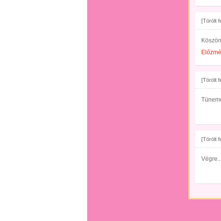
[Törölt 
Köszön
Előzm
[Törölt 
Tünemén
[Törölt 
Végre...