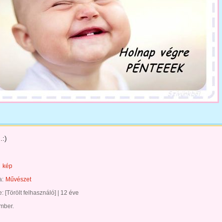
.:)
kép
a:
Művészet
te:
[Törölt felhasználó]
|
12 éve
ember.