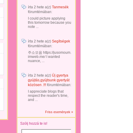
írta
2 hete
a(z)
Tanmesék
fórumtémában:
I could picture applying
this tomorrow because you
note ...
írta
2 hete
a(z)
Segítségek
fórumtémában:
주소모음 https://jusomoum.
imweb.me/ I wanted
nuance, ...
írta
2 hete
a(z)
Új gyertya
gyújtás,gyújtsunk gyertyát
közösen .!!!
fórumtémában:
I appreciate blogs that
respect the reader's time,
and ...
Friss események »
Szólj hozzá te is!