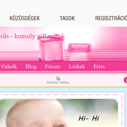
erűs - komoly pillanatok
Videók
Blog
Fórum
Linkek
Friss
Diavetítés indítása