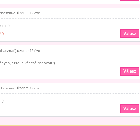
üzente
felhasználó]
12 éve
őm .:)
ény
Válasz
üzente
felhasználó]
12 éve
yes, azzal a két szál fogával! :)
Válasz
üzente
felhasználó]
12 éve
.:)
Válasz