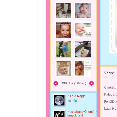
Végre...
2/15
oldal (119 kép)
Címkék:
Kategóri
A Föld Napja
10 kép
Feltöltöt
Látta 9 
Kockahasgyűjtemény
lányoknak!