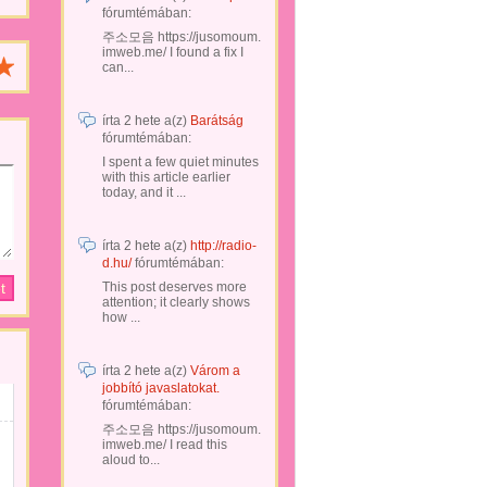
fórumtémában:
주소모음 https://jusomoum.
imweb.me/ I found a fix I
can...
írta
2 hete
a(z)
Barátság
fórumtémában:
I spent a few quiet minutes
with this article earlier
today, and it ...
írta
2 hete
a(z)
http://radio-
d.hu/
fórumtémában:
This post deserves more
attention; it clearly shows
how ...
írta
2 hete
a(z)
Várom a
jobbító javaslatokat.
fórumtémában:
주소모음 https://jusomoum.
imweb.me/ I read this
aloud to...