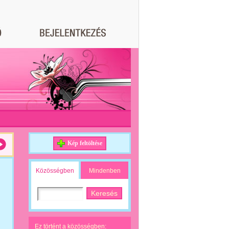
Kép feltöltése
Közösségben
Mindenben
Ez történt a közösségben: