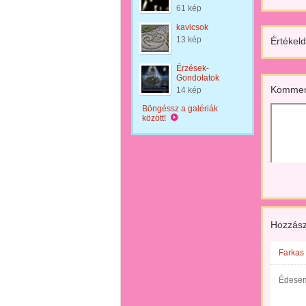
61 kép
kavicsok
13 kép
Értékeld
Érzések-
Gondolatok
Kommen
14 kép
Böngéssz a galériák
között!
Hozzász
Farkas 
Édesem 