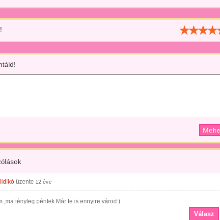
!
táld!
ólások
Ildikó
üzente
12 éve
,ma tényleg péntek.Már te is ennyire várod:)
Válasz