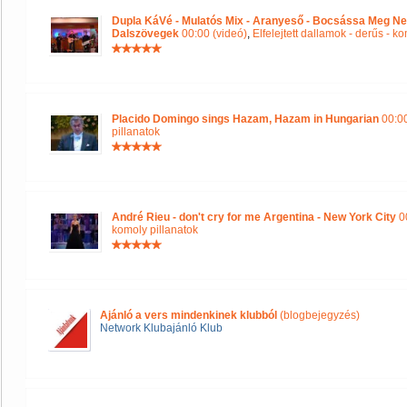
Dupla KáVé - Mulatós Mix - Aranyeső - Bocsássa Meg Ne
Dalszövegek
00:00 (videó)
,
Elfelejtett dallamok - derűs - k
Placido Domingo sings Hazam, Hazam in Hungarian
00:00
pillanatok
André Rieu - don't cry for me Argentina - New York City
00
komoly pillanatok
Ajánló a vers mindenkinek klubból
(blogbejegyzés)
Network Klubajánló Klub