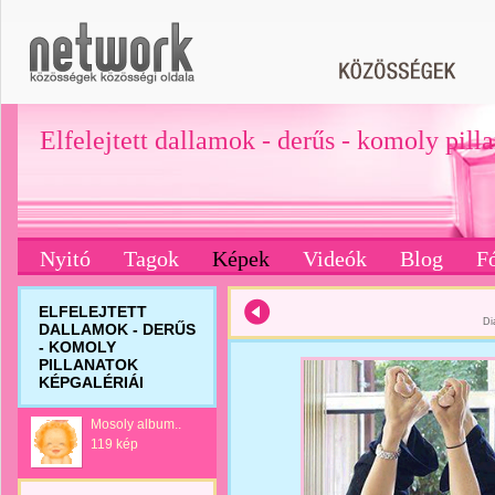
Elfelejtett dallamok - derűs - komoly pill
Nyitó
Tagok
Képek
Videók
Blog
F
ELFELEJTETT
Di
DALLAMOK - DERŰS
- KOMOLY
PILLANATOK
KÉPGALÉRIÁI
Mosoly album..
119 kép