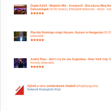
Dupla KáVé - Mulatós Mix - Aranyeső - Bocsássa Meg Ne
Dalszövegek
00:00 (videó)
,
Elfelejtett dallamok - derűs - k
Placido Domingo sings Hazam, Hazam in Hungarian
00:00
pillanatok
André Rieu - don't cry for me Argentina - New York City
00
komoly pillanatok
Ajánló a vers mindenkinek klubból
(blogbejegyzés)
Network Klubajánló Klub