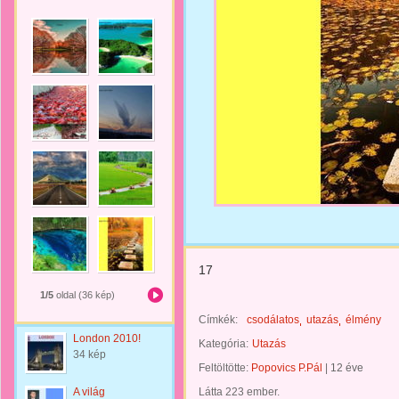
17
1/5
oldal (36 kép)
Címkék:
csodálatos
utazás
élmény
London 2010!
Kategória:
Utazás
34 kép
Feltöltötte:
Popovics P.Pál
|
12 éve
A világ
Látta 223 ember.