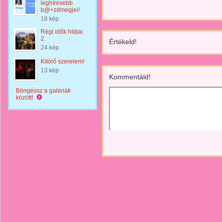
leghíresebb
b@+zdmegjei!
18 kép
Régi idők hídjai
2.
Értékeld!
24 kép
Kitörő szerelem!
13 kép
Kommentáld!
Böngéssz a galériák
között!