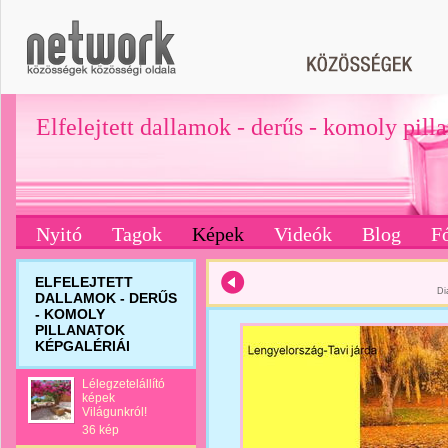
Elfelejtett dallamok - derűs - komoly pill
Nyitó
Tagok
Képek
Videók
Blog
F
ELFELEJTETT
Di
DALLAMOK - DERŰS
- KOMOLY
PILLANATOK
KÉPGALÉRIÁI
Lélegzetelállító
képek
Világunkról!
36 kép