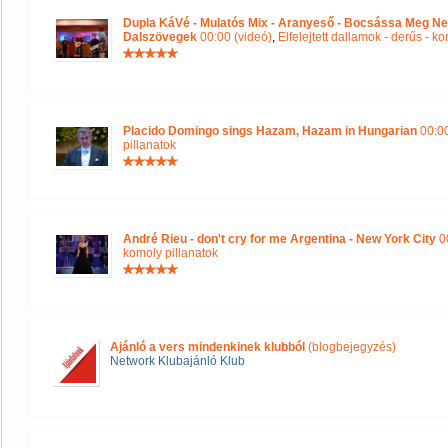
Dupla KáVé - Mulatós Mix - Aranyeső - Bocsássa Meg Ne
Dalszövegek
00:00 (videó)
,
Elfelejtett dallamok - derűs - k
Placido Domingo sings Hazam, Hazam in Hungarian
00:00
pillanatok
André Rieu - don't cry for me Argentina - New York City
00
komoly pillanatok
Ajánló a vers mindenkinek klubból
(blogbejegyzés)
Network Klubajánló Klub