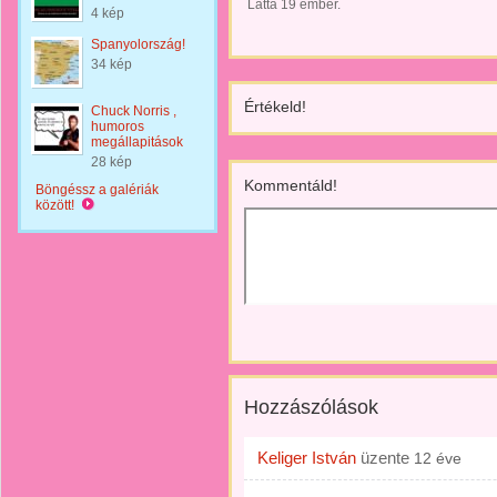
Látta 19 ember.
4 kép
Spanyolország!
34 kép
Értékeld!
Chuck Norris ,
humoros
megállapitások
28 kép
Kommentáld!
Böngéssz a galériák
között!
Hozzászólások
Keliger István
üzente
12 éve