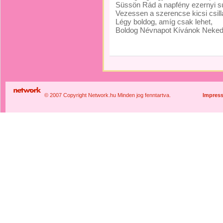
Süssön Rád a napfény ezernyi s
Vezessen a szerencse kicsi csill
Légy boldog, amíg csak lehet,
Boldog Névnapot Kívánok Ne
© 2007 Copyright Network.hu Minden jog fenntartva.
Impres