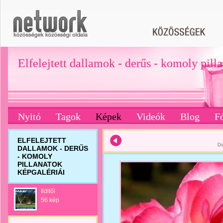
Elfelejtett dallamok - derűs - komoly pill
Nyitó
Tagok
Képek
Videók
Blog
F
ELFELEJTETT
Di
DALLAMOK - DERŰS
- KOMOLY
PILLANATOK
KÉPGALÉRIÁI
Ilditől
56 kép