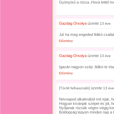
Gyönyörű a rózsa .Hová lettél m
Gazdag Orsolya
üzente
13 éve
Ja! ha meg engeded Ildikó csatlak
Előzmény
Gazdag Orsolya
üzente
13 éve
Igazán nagyon szép .Ildikó te írt
Előzmény
üzente
[Törölt felhasználó]
13 éve
Névnapod alkalmából mit írjak, h
Hogyan kívánjak szépet és jót, h
Nyíljanak rózsák véges-végig ke
Boldogság legyen minden nap a l