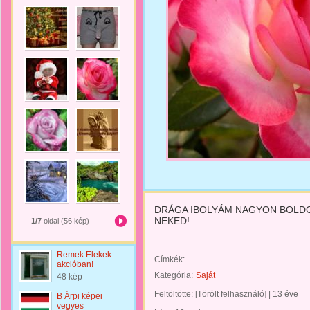
DRÁGA IBOLYÁM NAGYON BOLD
NEKED!
1/7
oldal (56 kép)
Remek Elekek
Címkék:
akcióban!
Kategória:
Saját
48 kép
Feltöltötte:
[Törölt felhasználó]
|
13 éve
B Árpi képei
vegyes