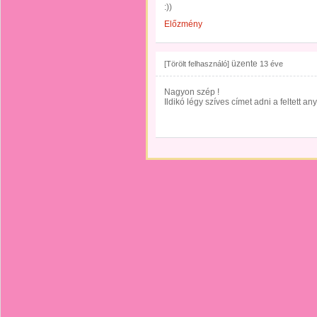
:))
Előzmény
üzente
[Törölt felhasználó]
13 éve
Nagyon szép !
Ildikó légy szíves címet adni a feltett a