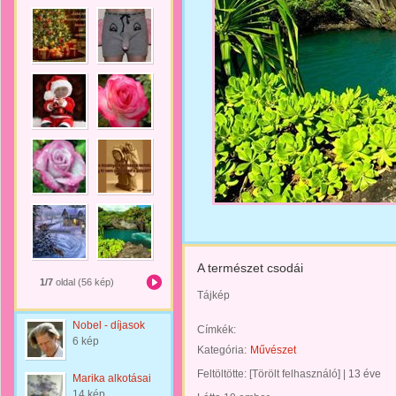
A természet csodái
1/7
oldal (56 kép)
Tájkép
Nobel - díjasok
Címkék:
6 kép
Kategória:
Művészet
Feltöltötte:
[Törölt felhasználó]
|
13 éve
Marika alkotásai
14 kép