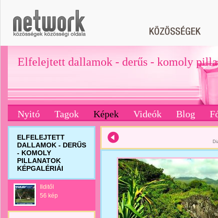
Elfelejtett dallamok - derűs - komoly pill
Nyitó
Tagok
Képek
Videók
Blog
F
ELFELEJTETT
Di
DALLAMOK - DERŰS
- KOMOLY
PILLANATOK
KÉPGALÉRIÁI
Ilditől
56 kép