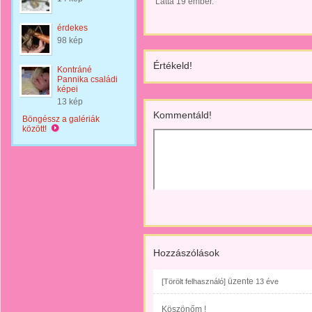
Látta 19 ember.
érdekes
98 kép
Értékeld!
Kontráné
Pannika családi
képei
13 kép
Kommentáld!
Böngéssz a galériák
között!
Hozzászólások
üzente
[Törölt felhasználó]
13 éve
Köszönőm !