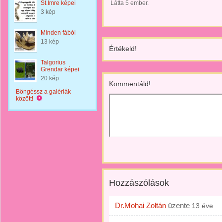
St.Imre képei
Látta 5 ember.
3 kép
Minden fából
13 kép
Értékeld!
Talgorius
Grendar képei
20 kép
Kommentáld!
Böngéssz a galériák
között!
Hozzászólások
Dr.Mohai Zoltán
üzente
13 éve