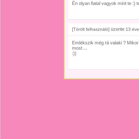
Én olyan fiatal vagyok mint te :) t
üzente
[Törölt felhasználó]
13 éve
Emlékszik még rá valaki ? Mikor 
most ...
:))