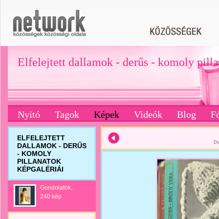
Elfelejtett dallamok - derűs - komoly pill
Nyitó
Tagok
Képek
Videók
Blog
F
ELFELEJTETT
Di
DALLAMOK - DERŰS
- KOMOLY
PILLANATOK
KÉPGALÉRIÁI
Gondolatok..
240 kép