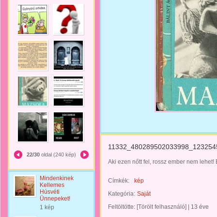
11332_480289502033998_12325451
22/30
oldal (240 kép)
Aki ezen nőtt fel, rossz ember nem lehet! Bi
Mindenkinek
Címkék:
kép
Kellemes
Húsvéti
Kategória:
Saját
Ünnepeket!
Feltöltötte:
[Törölt felhasználó]
|
13 éve
1 kép