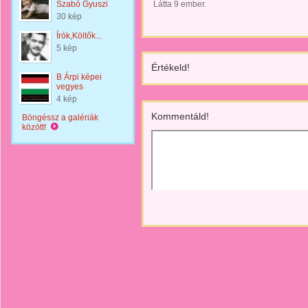
Szabó Gyuszi
Látta 9 ember.
30 kép
Írók,Költők...
5 kép
Értékeld!
B Árpi képei
vegyes
4 kép
Kommentáld!
Böngéssz a galériák
között!