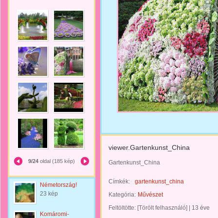
viewer.Gartenkunst_China
9/24
oldal (185 kép)
Gartenkunst_China
Címkék:
gartenkunst_china
Németország!
23 kép
Kategória:
Művészet
Feltöltötte:
[Törölt felhasználó]
|
13 éve
Komáromi-