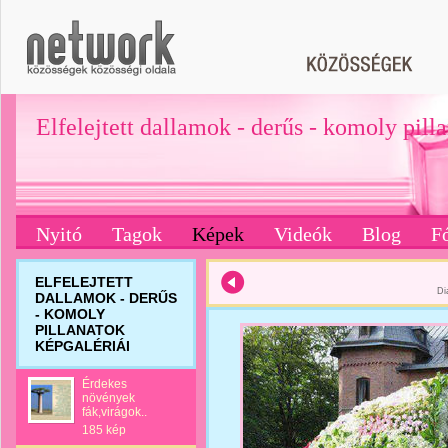
Elfelejtett dallamok - derűs - komoly pill
Nyitó
Tagok
Képek
Videók
Blog
F
ELFELEJTETT
Di
DALLAMOK - DERŰS
- KOMOLY
PILLANATOK
KÉPGALÉRIÁI
Érdekes
növények
fák,virágok..
185 kép