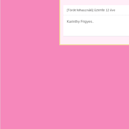
üzente
[Törölt felhasználó]
12 éve
Karinthy Frigyes..