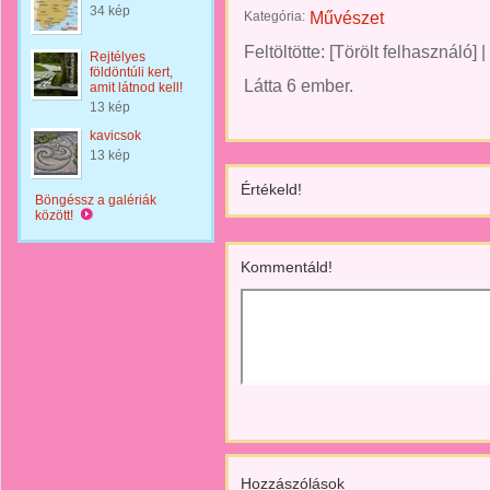
34 kép
Kategória:
Művészet
Feltöltötte:
[Törölt felhasználó]
|
Rejtélyes
földöntúli kert,
Látta 6 ember.
amit látnod kell!
13 kép
kavicsok
13 kép
Értékeld!
Böngéssz a galériák
között!
Kommentáld!
Hozzászólások