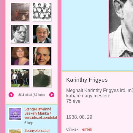
Karinthy Frigyes
Meghalt Karinthy Frigyes író, műf
8/11
oldal (87 kép)
kabaré nagy mestere.
75 éve
Stengel Istvánné
Székely Marika /
1938. 08. 29
vers,idézet,gondolat
6 kép
Címkék:
emlék
Spanyolország!