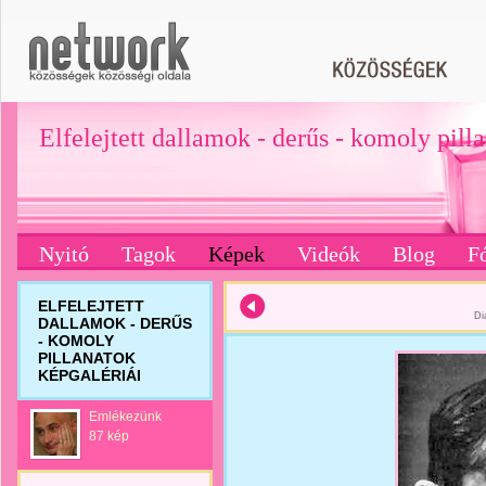
Elfelejtett dallamok - derűs - komoly pill
Nyitó
Tagok
Képek
Videók
Blog
F
ELFELEJTETT
Di
DALLAMOK - DERŰS
- KOMOLY
PILLANATOK
KÉPGALÉRIÁI
Emlékezünk
87 kép