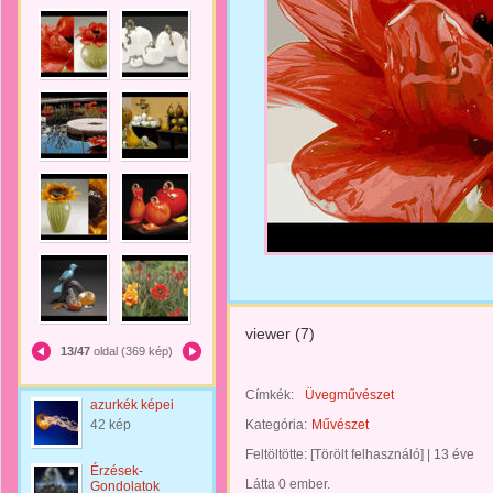
viewer (7)
13/47
oldal (369 kép)
Címkék:
Üvegművészet
azurkék képei
42 kép
Kategória:
Művészet
Feltöltötte:
[Törölt felhasználó]
|
13 éve
Érzések-
Látta 0 ember.
Gondolatok