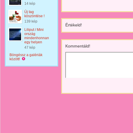
14 kép
Új tag
köszöntése !
139 kép
Értékeld!
Liliput / Mini
ország
mindenhonnan
egy helyen
Kommentáld!
47 kép
Böngéssz a galériák
között!