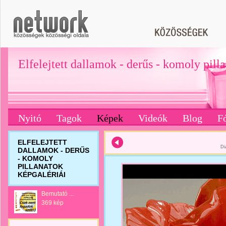
Elfelejtett dallamok - derűs - komoly pill
Nyitó
Tagok
Képek
Videók
Blog
F
ELFELEJTETT
Di
DALLAMOK - DERŰS
- KOMOLY
PILLANATOK
KÉPGALÉRIÁI
Bemutató ...
369 kép