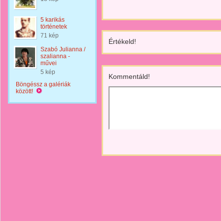
5 karikás
történetek
71 kép
Értékeld!
Szabó Julianna /
szalianna -
művei
5 kép
Kommentáld!
Böngéssz a galériák
között!