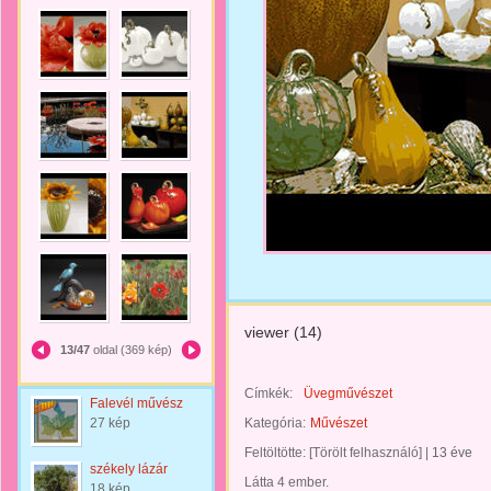
viewer (14)
13/47
oldal (369 kép)
Címkék:
Üvegművészet
Falevél művész
27 kép
Kategória:
Művészet
Feltöltötte:
[Törölt felhasználó]
|
13 éve
székely lázár
Látta 4 ember.
18 kép