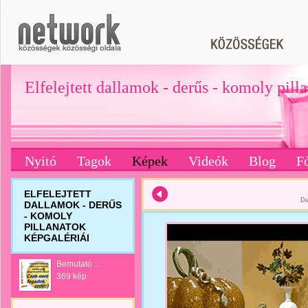
Elfelejtett dallamok - derűs - komoly pill
Nyitó
Tagok
Képek
Videók
Blog
F
ELFELEJTETT
Di
DALLAMOK - DERŰS
- KOMOLY
PILLANATOK
KÉPGALÉRIÁI
Bemutató ...
369 kép