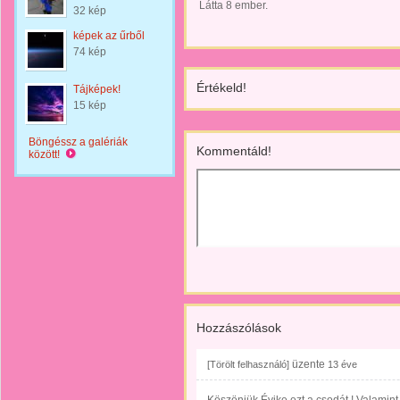
Látta 8 ember.
32 kép
képek az űrből
74 kép
Értékeld!
Tájképek!
15 kép
Böngéssz a galériák
Kommentáld!
között!
Hozzászólások
üzente
[Törölt felhasználó]
13 éve