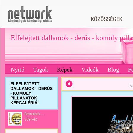
Elfelejtett dallamok - derűs - komoly pill
Nyitó
Tagok
Képek
Videók
Blog
F
ELFELEJTETT
Di
DALLAMOK - DERŰS
- KOMOLY
PILLANATOK
KÉPGALÉRIÁI
Bemutató ...
369 kép