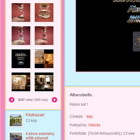
Alberobello..
5/47
oldal (369 kép)
Képre kat !
Földházak!
Címkék:
kép
13 kép
Kategória:
Utazás
Feltöltötte:
[Törölt felhasználó]
|
13 éve
A kínos esemény
előtti pillanat!