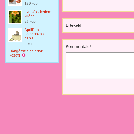
139 kép
azurkék / kertem
virágai
26 kép
Értékeld!
Áprili1 .a
bolondozás
napja.
6 kép
Kommentáld!
Böngéssz a galériák
között!