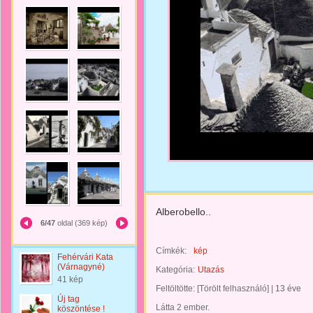
Alberobello..
6/47
oldal (369 kép)
Címkék:
kép
Fehérvári Kata
(Várnagyné)
Kategória:
Utazás
41 kép
Feltöltötte:
[Törölt felhasználó]
|
13 éve
Új tag
Látta 2 ember.
köszöntése !