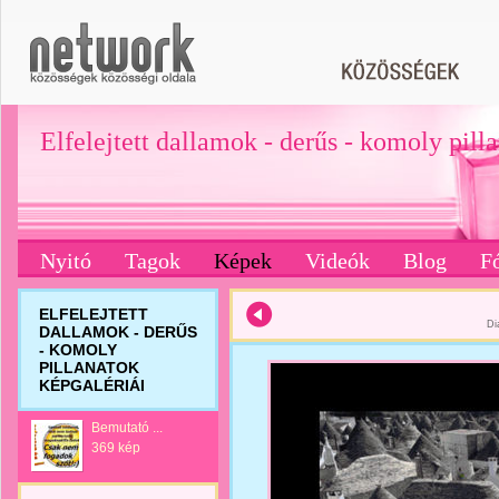
Elfelejtett dallamok - derűs - komoly pill
Nyitó
Tagok
Képek
Videók
Blog
F
ELFELEJTETT
Di
DALLAMOK - DERŰS
- KOMOLY
PILLANATOK
KÉPGALÉRIÁI
Bemutató ...
369 kép