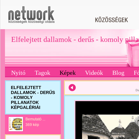
Elfelejtett dallamok - derűs - komoly pill
Nyitó
Tagok
Képek
Videók
Blog
F
ELFELEJTETT
Di
DALLAMOK - DERŰS
- KOMOLY
PILLANATOK
KÉPGALÉRIÁI
Bemutató ...
369 kép