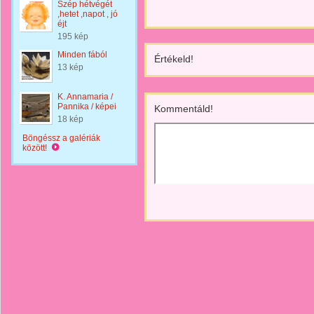
Szép hétvégét
,hetet ,napot , jó
éjt
195 kép
Minden fából
Értékeld!
13 kép
K. Annamaria /
Pannika / képei
Kommentáld!
18 kép
Böngéssz a galériák
között!