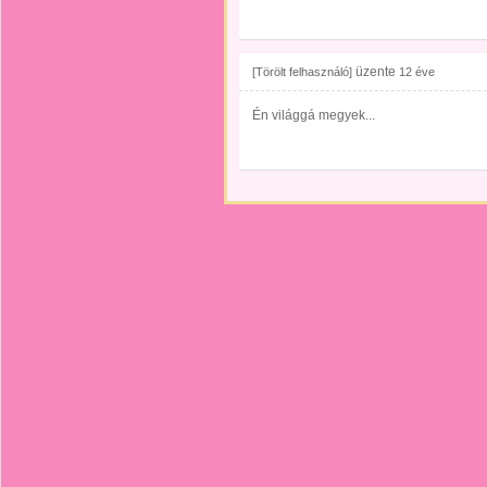
üzente
[Törölt felhasználó]
12 éve
Én világgá megyek...