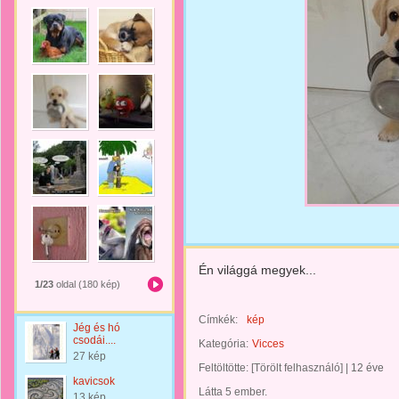
Én világgá megyek...
1/23
oldal (180 kép)
Címkék:
kép
Jég és hó
csodái....
Kategória:
Vicces
27 kép
Feltöltötte:
[Törölt felhasználó]
|
12 éve
kavicsok
Látta 5 ember.
13 kép