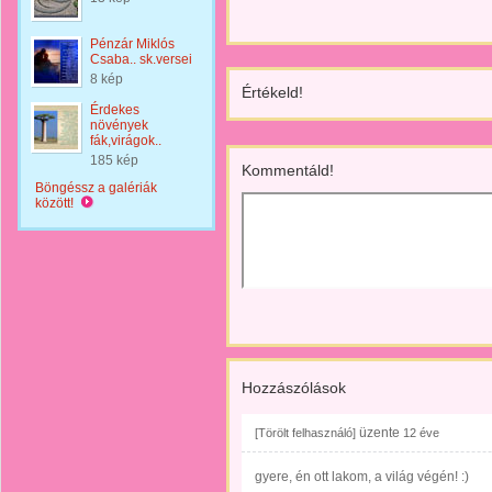
Pénzár Miklós
Csaba.. sk.versei
8 kép
Értékeld!
Érdekes
növények
fák,virágok..
185 kép
Kommentáld!
Böngéssz a galériák
között!
Hozzászólások
üzente
[Törölt felhasználó]
12 éve
gyere, én ott lakom, a világ végén! :)