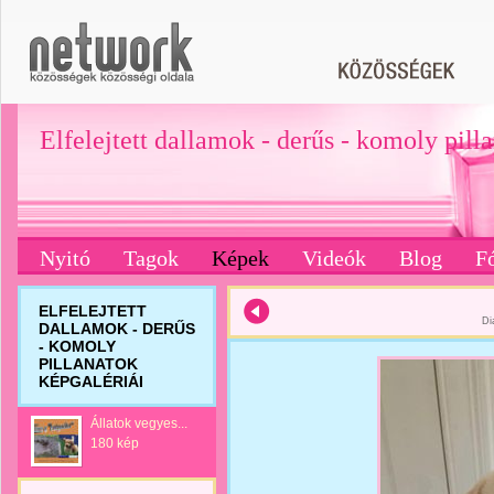
Elfelejtett dallamok - derűs - komoly pill
Nyitó
Tagok
Képek
Videók
Blog
F
ELFELEJTETT
Di
DALLAMOK - DERŰS
- KOMOLY
PILLANATOK
KÉPGALÉRIÁI
Állatok vegyes...
180 kép