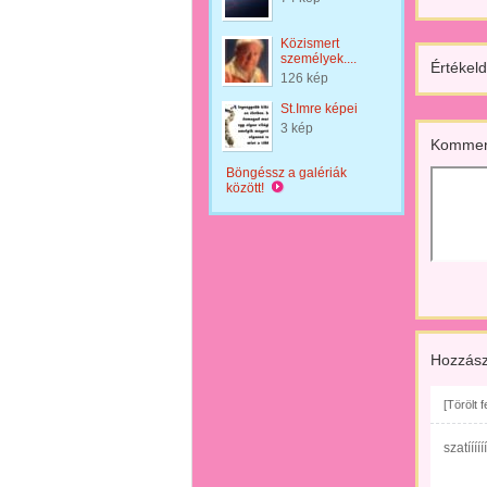
Közismert
személyek....
Értékeld
126 kép
St.Imre képei
3 kép
Kommen
Böngéssz a galériák
között!
Hozzász
[Törölt 
szatííííííí