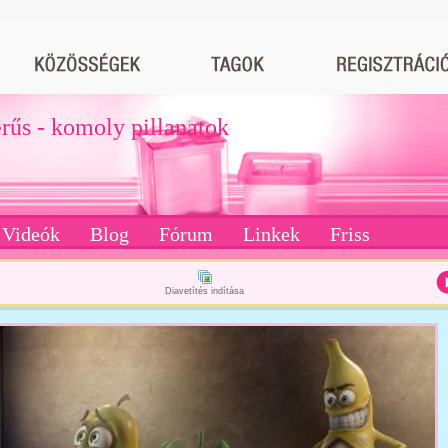
erűs - komoly pillanatok
Videók
Blog
Fórum
Linkek
Friss
Diavetítés indítása