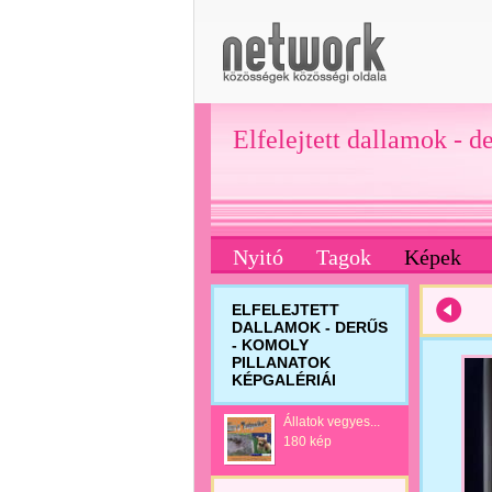
Elfelejtett dallamok - d
Nyitó
Tagok
Képek
ELFELEJTETT
DALLAMOK - DERŰS
- KOMOLY
PILLANATOK
KÉPGALÉRIÁI
Állatok vegyes...
180 kép