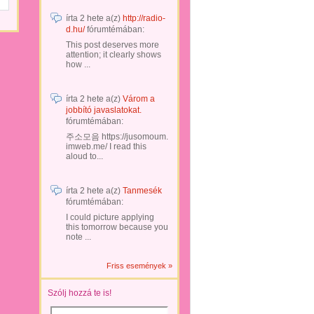
írta
2 hete
a(z)
http://radio-
d.hu/
fórumtémában:
This post deserves more
attention; it clearly shows
how ...
írta
2 hete
a(z)
Várom a
jobbító javaslatokat.
fórumtémában:
주소모음 https://jusomoum.
imweb.me/ I read this
aloud to...
írta
2 hete
a(z)
Tanmesék
fórumtémában:
I could picture applying
this tomorrow because you
note ...
Friss események »
Szólj hozzá te is!