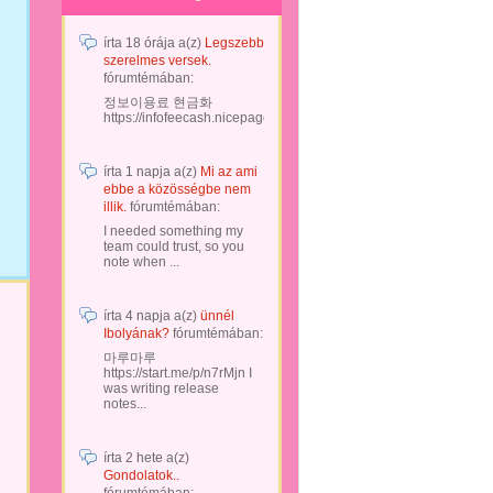
írta
18 órája
a(z)
Legszebb
szerelmes versek.
fórumtémában:
정보이용료 현금화
https://infofeecash.nicepage...
írta
1 napja
a(z)
Mi az ami
ebbe a közösségbe nem
illik.
fórumtémában:
I needed something my
team could trust, so you
note when ...
írta
4 napja
a(z)
ünnél
Ibolyának?
fórumtémában:
마루마루
https://start.me/p/n7rMjn I
was writing release
notes...
írta
2 hete
a(z)
Gondolatok..