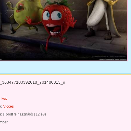
_363477180392618_701486313_n
kép
a:
Vicces
te:
[Törölt felhasználó]
|
12 éve
ember.