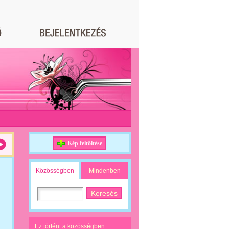
Kép feltöltése
Közösségben
Mindenben
Ez történt a közösségben: