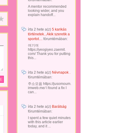
fórumtémában:
A mentor recommended
looking wider, and you
explain handoff...
írta
2 hete
a(z)
5 karikás
történetek...Akik szeretik a
sportot....
fórumtémában:
여기여
https://yeogiyeo.zaemit.
com/ Thank you for putting
this...
írta
2 hete
a(z)
Névnapok .
fórumtémában:
주소모음 https://jusomoum.
imweb.me/ I found a fix I
can...
írta
2 hete
a(z)
Barátság
fórumtémában:
I spent a few quiet minutes
with this article earlier
today, and it ...