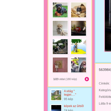
563984
1/23
oldal (180 kép)
Címkék:
Kategóri
A világ "
legjei....."
Feltöltöt
95 kép
Látta 9 
képek az űrből
74 kép