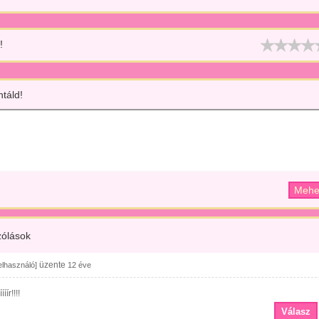
!
táld!
ólások
üzente
felhasználó]
12 éve
ííír!!!!
Válasz