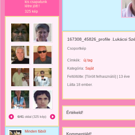
kis csapatunk
létre jött !
325 kép
167308_45826_profile .Lukácsi Szé
Csoportkép
Címkék:
új tag
Kategória:
Saját
Feltöltötte:
[Törölt felhasználó]
|
13 éve
Látta 18 ember.
Értékeld!
6/41
oldal (325 kép)
Minden fából
Kommentáld!