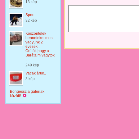
13 kép
Sport
32 kép
Köszöntelek
benneteket,most
vagyunk 2
évesek .
Örülök,hogy a
Barátaim vagytok
.
249 kép
Vacak áruk..
3 kép
Böngéssz a galériák
között!