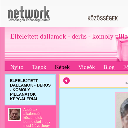
Elfelejtett dallamok - derűs - komoly pill
Nyitó
Tagok
Képek
Videók
Blog
F
ELFELEJTETT
Di
DALLAMOK - DERŰS
- KOMOLY
PILLANATOK
KÉPGALÉRIÁI
Abból az
alkalomból
köszöntelek
benneteket ,hogy
most 1 éve ,hogy