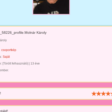
58226_profile.Molnár Károly
ároly
csoportkép
a:
Saját
te:
[Törölt felhasználó]
|
13 éve
 ember.
!
táld!