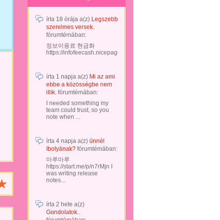
írta
18 órája
a(z)
Legszebb
szerelmes versek.
fórumtémában:
정보이용료 현금화
https://infofeecash.nicepage...
írta
1 napja
a(z)
Mi az ami
ebbe a közösségbe nem
illik.
fórumtémában:
I needed something my
team could trust, so you
note when ...
írta
4 napja
a(z)
ünnél
Ibolyának?
fórumtémában:
마루마루
https://start.me/p/n7rMjn I
was writing release
notes...
írta
2 hete
a(z)
Gondolatok..