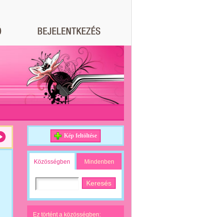
Kép feltöltése
Közösségben
Mindenben
Ez történt a közösségben: