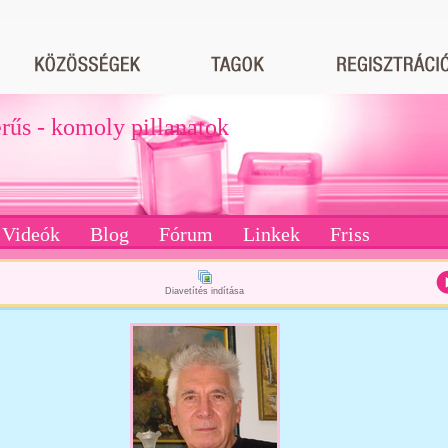
erűs - komoly pillanatok
Videók
Blog
Fórum
Linkek
Friss
Diavetítés indítása