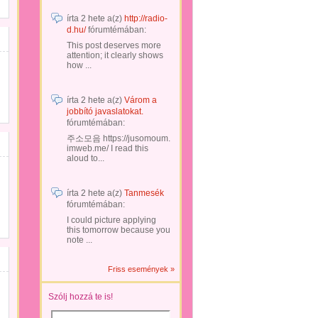
írta
2 hete
a(z)
http://radio-
d.hu/
fórumtémában:
This post deserves more
attention; it clearly shows
how ...
írta
2 hete
a(z)
Várom a
jobbító javaslatokat.
fórumtémában:
주소모음 https://jusomoum.
imweb.me/ I read this
aloud to...
írta
2 hete
a(z)
Tanmesék
fórumtémában:
I could picture applying
this tomorrow because you
note ...
Friss események »
Szólj hozzá te is!