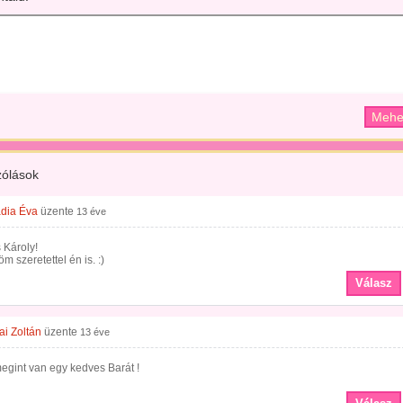
ólások
dia Éva
üzente
13 éve
 Károly!
m szeretettel én is. :)
Válasz
ai Zoltán
üzente
13 éve
egint van egy kedves Barát !