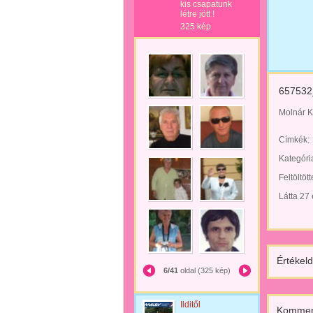
kis csapatunk
létre jött !
325 kép
657532_
Molnár K
Címkék:
Kategóri
Feltöltöt
Látta 27
Értékeld
6/41
oldal (325 kép)
Ilditől
Kommen