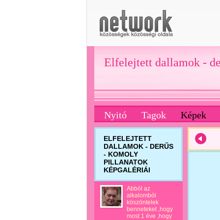
Elfelejtett dallamok - d
Nyitó
Tagok
Képek
ELFELEJTETT
DALLAMOK - DERŰS
- KOMOLY
PILLANATOK
KÉPGALÉRIÁI
Abból az
alkalomból
köszöntelek
benneteket ,hogy
most 1 éve ,hogy