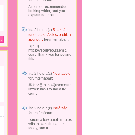
fórumtémában:
A mentor recommended
looking wider, and you
explain handoff...
írta
2 hete
a(z)
5 karikás
történetek...Akik szeretik a
sportot....
fórumtémában:
여기여
https://yeogiyeo.zaemit.
com/ Thank you for putting
this...
írta
2 hete
a(z)
Névnapok .
fórumtémában:
주소모음 https://jusomoum.
imweb.me/ I found a fix I
can...
írta
2 hete
a(z)
Barátság
fórumtémában:
I spent a few quiet minutes
with this article earlier
today, and it ...