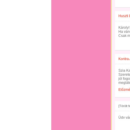
Huszti 
Károly!
Ha vánd
Csak m
Kontra
Szia Ka
Szerete
jól fog
megláto
Előzm
[Törölt 
Üdv ván