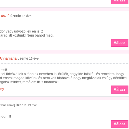
Válasz
László
üzente
13 éve
or vagy üdvözöllek én is. :)
aradj itt köztünk! Nem bánod meg.
Válasz
 Annamaria
üzente
13 éve
rcsi!
ttel üdvözöllek a többiek nevében is, örülök, hogy ide találtál, és remélem, hogy
od érezni magad köztünk és nem volt hiábavaló hogy meghívtalak és úgy döntöttél
gatsz minket, remélem itt is maradsz!
ény
Válasz
üzente
felhasználó]
13 éve
dor !!!!
Válasz