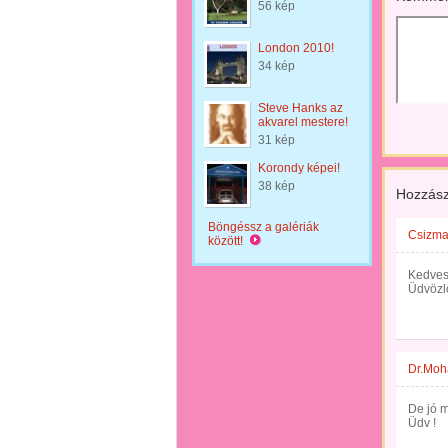
56 kép
London 2010!
34 kép
Steve Hanks az
akvarel mestere!
31 kép
Korondy képei!
38 kép
Hozzász
Böngéssz a galériák
Csizma
között!
Kedves
Üdvözlö
Dr.Moh
De jó m
Üdv !