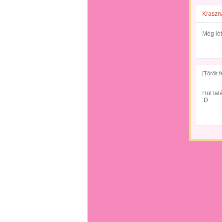
Kraszna
Még lét
[Törölt 
Hol talá
:D.