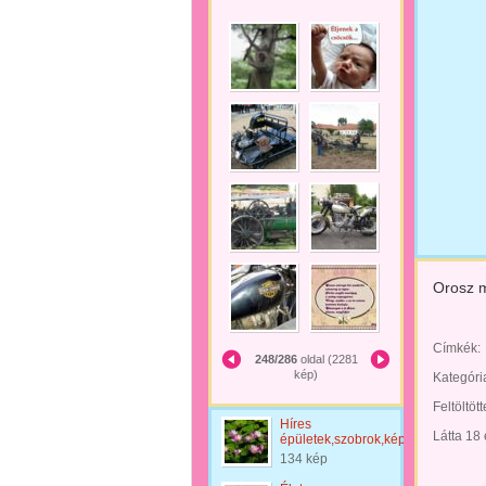
Orosz m
Címkék:
248/286
oldal (2281
kép)
Kategóri
Feltöltöt
Híres
Látta 18
épületek,szobrok,képek
134 kép