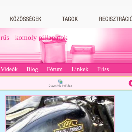
erűs - komoly pillanatok
Videók
Blog
Fórum
Linkek
Friss
Diavetítés indítása