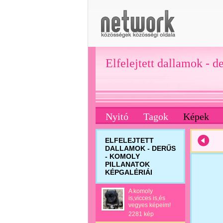
Elfelejtett dallamok - d
Nyitó
Tagok
Képek
ELFELEJTETT
DALLAMOK - DERŰS
- KOMOLY
PILLANATOK
KÉPGALÉRIÁI
A komoly
is,vicces is,és
vegyes képeim!
2281 kép