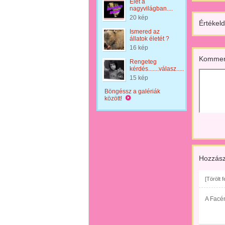
Élet a
nagyvilágban....
20 kép
Értékeld
Ismered az
állatok életét ?
16 kép
Kommen
Rengeteg
kérdés.......válasz.....
15 kép
Böngéssz a galériák
között!
Hozzász
[Törölt 
A Facén