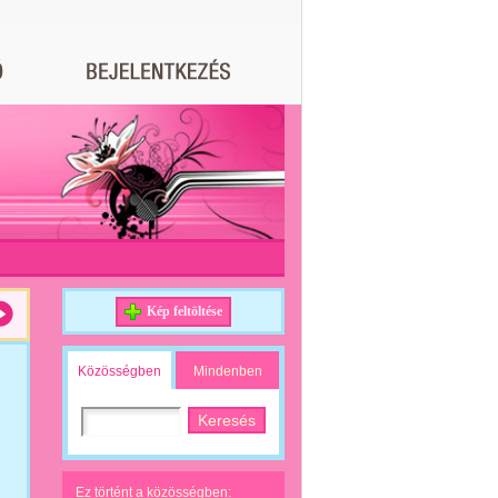
Kép feltöltése
Közösségben
Mindenben
Ez történt a közösségben: