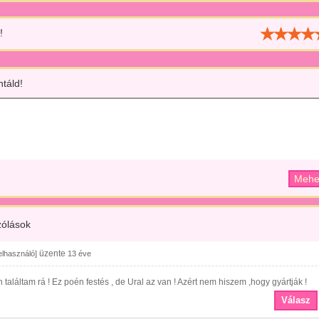
!
táld!
ólások
üzente
felhasználó]
13 éve
 találtam rá ! Ez poén festés , de Ural az van ! Azért nem hiszem ,hogy gyártják !
Válasz