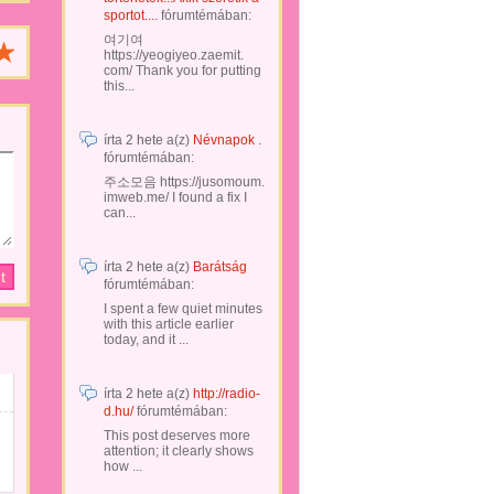
sportot....
fórumtémában:
여기여
https://yeogiyeo.zaemit.
com/ Thank you for putting
this...
írta
2 hete
a(z)
Névnapok .
fórumtémában:
주소모음 https://jusomoum.
imweb.me/ I found a fix I
can...
írta
2 hete
a(z)
Barátság
fórumtémában:
I spent a few quiet minutes
with this article earlier
today, and it ...
írta
2 hete
a(z)
http://radio-
d.hu/
fórumtémában:
This post deserves more
attention; it clearly shows
how ...