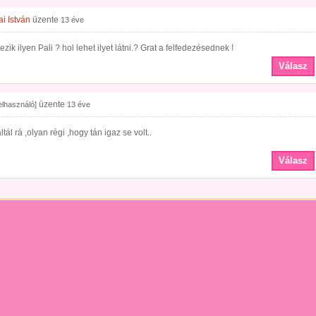
i István
üzente
13 éve
ezik ilyen Pali ? hol lehet ilyet látni.? Grat a felfedezésednek !
Válasz
üzente
felhasználó]
13 éve
ltál rá ,olyan régi ,hogy tán igaz se volt..
Válasz