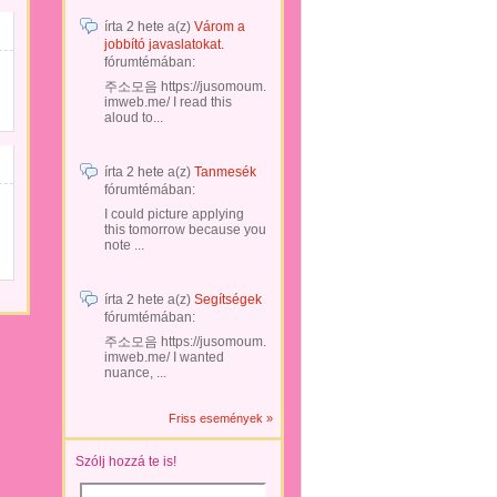
írta
2 hete
a(z)
Várom a
jobbító javaslatokat.
fórumtémában:
주소모음 https://jusomoum.
imweb.me/ I read this
aloud to...
írta
2 hete
a(z)
Tanmesék
fórumtémában:
I could picture applying
this tomorrow because you
note ...
írta
2 hete
a(z)
Segítségek
fórumtémában:
주소모음 https://jusomoum.
imweb.me/ I wanted
nuance, ...
Friss események »
Szólj hozzá te is!