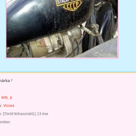
árka !
köb
p
a:
Vicces
te:
[Törölt felhasználó]
|
13 éve
 ember.