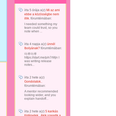
írta
5 órája
a(z)
Mi az ami
ebbe a közösségbe nem
illik.
fórumtémában:
I needed something my
team could trust, so you
note when ...
írta
4 napja
a(z)
ünnél
Ibolyának?
fórumtémában:
마루마루
https://start.me/p/n7rMjn I
was writing release
notes...
írta
2 hete
a(z)
Gondolatok..
fórumtémában:
A mentor recommended
looking wider, and you
explain handoff...
írta
2 hete
a(z)
5 karikás
történetek...Akik szeretik a