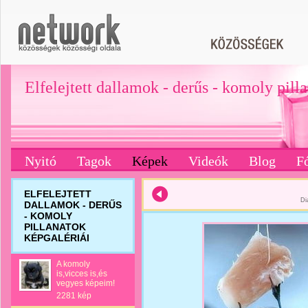
Elfelejtett dallamok - derűs - komoly pill
Nyitó
Tagok
Képek
Videók
Blog
F
ELFELEJTETT
Di
DALLAMOK - DERŰS
- KOMOLY
PILLANATOK
KÉPGALÉRIÁI
A komoly
is,vicces is,és
vegyes képeim!
2281 kép