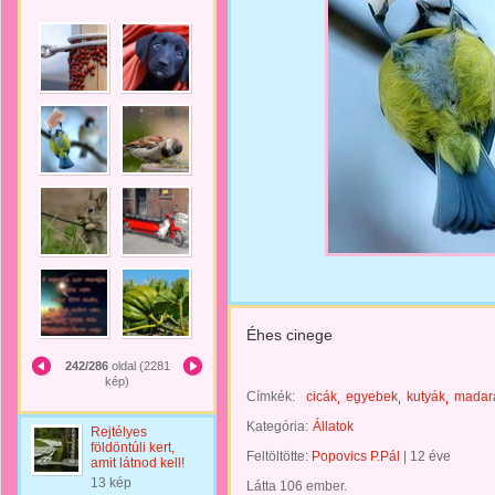
Éhes cinege
242/286
oldal (2281
kép)
Címkék:
cicák
egyebek
kutyák
madar
Kategória:
Állatok
Rejtélyes
földöntúli kert,
Feltöltötte:
Popovics P.Pál
|
12 éve
amit látnod kell!
13 kép
Látta 106 ember.