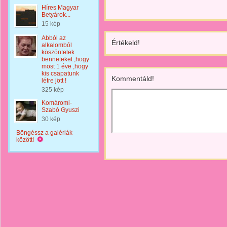
Híres Magyar
Betyárok...
15 kép
Abból az
Értékeld!
alkalomból
köszöntelek
benneteket ,hogy
most 1 éve ,hogy
kis csapatunk
Kommentáld!
létre jött !
325 kép
Komáromi-
Szabó Gyuszi
30 kép
Böngéssz a galériák
között!