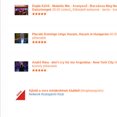
Dupla KáVé - Mulatós Mix - Aranyeső - Bocsássa Meg Ne
Dalszövegek
00:00 (videó)
,
Elfelejtett dallamok - derűs - k
Placido Domingo sings Hazam, Hazam in Hungarian
00:00
pillanatok
André Rieu - don't cry for me Argentina - New York City
00
komoly pillanatok
Ajánló a vers mindenkinek klubból
(blogbejegyzés)
Network Klubajánló Klub