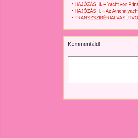
HAJÓZÁS III. – Yacht von Prin
HAJÓZÁS II. – Az Athena yach
TRANSZSZIBÉRIAI VASÚTV
Kommentáld!