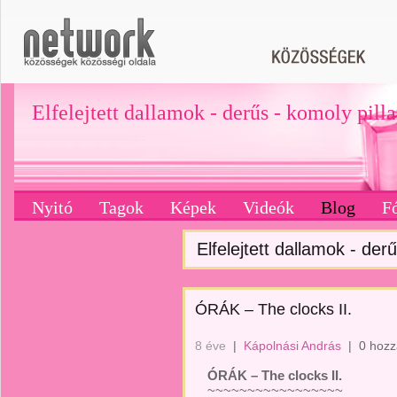
Elfelejtett dallamok - derűs - komoly pill
Nyitó
Tagok
Képek
Videók
Blog
F
Elfelejtett dallamok - derű
ÓRÁK – The clocks II.
8 éve
|
Kápolnási András
|
0 hozz
ÓRÁK – The clocks II.
~~~~~~~~~~~~~~~~~