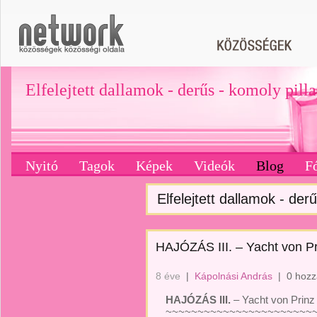
Elfelejtett dallamok - derűs - komoly pill
Nyitó
Tagok
Képek
Videók
Blog
F
Elfelejtett dallamok - derű
HAJÓZÁS III. – Yacht von P
8 éve
|
Kápolnási András
|
0 hozz
HAJÓZÁS III.
– Yacht von Prinz
~~~~~~~~~~~~~~~~~~~~~~~~