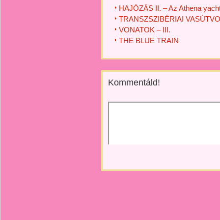
HAJÓZÁS II. – Az Athena yach
TRANSZSZIBÉRIAI VASÚTV
VONATOK – III.
THE BLUE TRAIN
Kommentáld!