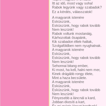
Itt az idő, most vagy soha!
Rabok legyünk vagy szabadok?
Ez a kérdés, válasszatok! 
A magyarok istenére
Esküszünk,
Esküszünk, hogy rabok tovább
Nem leszünk!
Rabok voltunk mostanáig,
Kárhozottak ősapáink,
Kik szabadon éltek-haltak,
Szolgaföldben nem nyughatnak.
A magyarok istenére
Esküszünk,
Esküszünk, hogy rabok tovább
Nem leszünk!
Sehonnai bitang ember,
Ki most, ha kell, halni nem mer,
Kinek drágább rongy élete,
Mint a haza becsülete.
A magyarok istenére
Esküszünk,
Esküszünk, hogy rabok tovább
Nem leszünk!
Fényesebb a láncnál a kard,
Jobban ékesíti a kart,
És mi mégis láncot hordtunk!