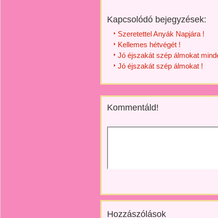
Kapcsolódó bejegyzések:
Szeretettel Anyák Napjára !
Kellemes hétvégét !
Jó éjszakát szép álmokat minde
Jó éjszakát szép álmokat !
Kommentáld!
Hozzászólások