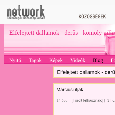
Elfelejtett dallamok - derűs - komoly pill
Nyitó
Tagok
Képek
Videók
Blog
F
Elfelejtett dallamok - derű
Márciusi ifjak
[Törölt felhasználó]
14 éve
|
|
3 ho