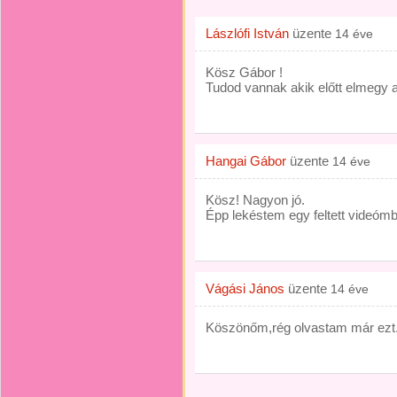
Lászlófi István
üzente
14 éve
Kösz Gábor !
Tudod vannak akik előtt elmegy a
Hangai Gábor
üzente
14 éve
Kösz! Nagyon jó.
Épp lekéstem egy feltett videómb
Vágási János
üzente
14 éve
Köszönőm,rég olvastam már ezt