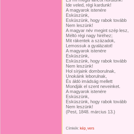
Ide veled, régi kardunk!
A magyarok istenére
Esküszünk,
Esküszünk, hogy rabok tovább
Nem leszünk!
A magyar név megint szép lesz,
Méltó régi nagy hiréhez;
Mit rákentek a századok,
Lemossuk a gyalázatot!
A magyarok istenére
Esküszünk,
Esküszünk, hogy rabok tovább
Nem leszünk!
Hol sírjaink domborulnak,
Unokáink leborulnak,
És áldó imádság mellett
Mondják el szent neveinket.
A magyarok istenére
Esküszünk,
Esküszünk, hogy rabok tovább
Nem leszünk!
(Pest, 1848. március 13.)
Címkék:
kép
vers