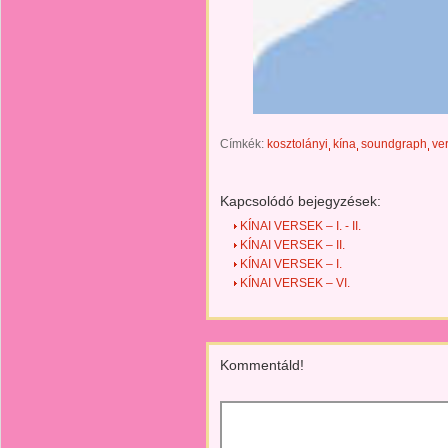
Címkék:
kosztolányi
kína
soundgraph
ve
Kapcsolódó bejegyzések:
KÍNAI VERSEK – I. - II.
KÍNAI VERSEK – II.
KÍNAI VERSEK – I.
KÍNAI VERSEK – VI.
Kommentáld!