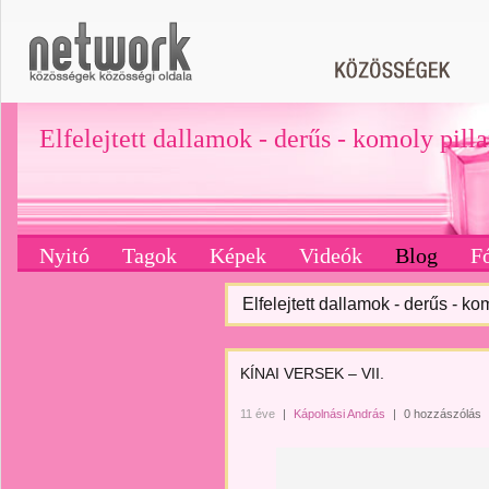
Elfelejtett dallamok - derűs - komoly pill
Nyitó
Tagok
Képek
Videók
Blog
F
Elfelejtett dallamok - derűs - ko
KÍNAI VERSEK – VII.
11 éve
|
Kápolnási András
|
0 hozzászólás