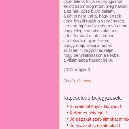
csak félénk foltja rejt nyugalmat,
és ott szomorog most még halkan
a színek közé búvó dallam,
a két ló nem várja, hogy értsék,
csak feszül rajtuk a szegénység,
a szem átpásztáz még a vásznon,
hogy lélegezve visszalásson,
a festő matat csak a képen,
s a tétovázó ujjon érzem,
ahogy majd ellepi a festék
az Isten itt hagyott ecsetjét,
hogy benyilallhasson a kékbe,
a villámlásba hasadt béke.
2010. május 8
Címkék:
kép
vers
Kapcsolódó bejegyzések:
Szeretettel Anyák Napjára !
Kellemes hétvégét !
Jó éjszakát szép álmokat minde
Jó éjszakát szép álmokat !