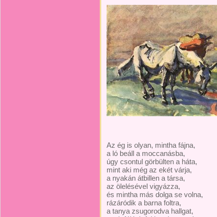
Az ég is olyan, mintha fájna,
a ló beáll a moccanásba,
úgy csontul görbülten a háta,
mint aki még az ekét várja,
a nyakán átbillen a társa,
az ölelésével vigyázza,
és mintha más dolga se volna,
rázáródik a barna foltra,
a tanya zsugorodva hallgat,