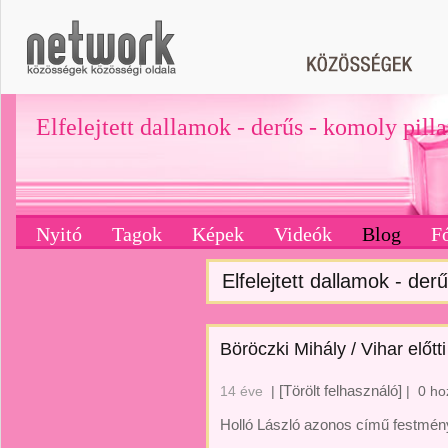
Elfelejtett dallamok - derűs - komoly pill
Nyitó
Tagok
Képek
Videók
Blog
F
Elfelejtett dallamok - derű
Böröczki Mihály / Vihar előtti 
[Törölt felhasználó]
14 éve
|
|
0 ho
Holló László azonos című festmé