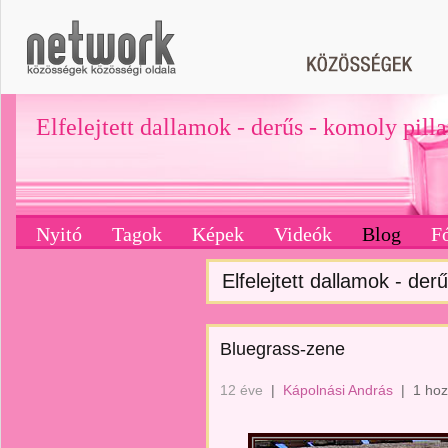
Elfelejtett dallamok - derűs - komoly pill
Nyitó
Tagok
Képek
Videók
Blog
F
Elfelejtett dallamok - derű
Bluegrass-zene
12 éve
|
Kápolnási András
|
1 hoz