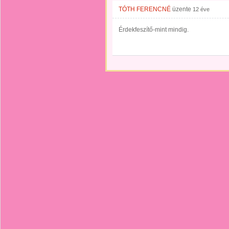
TÓTH FERENCNÉ
üzente
12 éve
Érdekfeszítő-mint mindig.