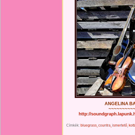
ANGELINA BAK
~~~~~~~~~
http://soundgraph.lapunk
Címkék:
bluegrass
countra
ismertető
kott