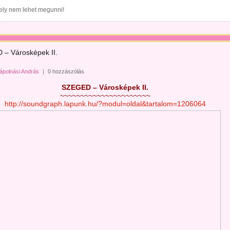
ely nem lehet megunni!
– Városképek II.
ápolnási András
|
0 hozzászólás
SZEGED – Városképek II.
~~~~~~~~~~~~~~~~~~~~~~
http://soundgraph.lapunk.hu/?modul=oldal&tartalom=1206064