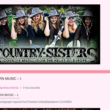
N MUSIC – I.
ápolnási András
|
0 hozzászólás
MUSIC – I.
~~~~~~~~~~
ndgraph.lapunk.hu/?modul=oldal&tartalom=1144894