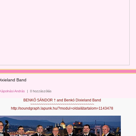
ixieland Band
Kápolnási András
|
0 hozzászólás
BENKÓ SÁNDOR † and Benkó Dixieland Band
~~~~~~~~~~~~~~~~~~~~~~~~~~~~~~
http://soundgraph.lapunk.hu/?modul=oldal&tartalom=1143478