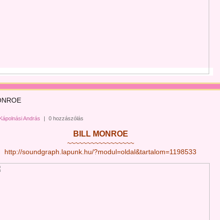
ONROE
Kápolnási András
|
0 hozzászólás
BILL MONROE
~~~~~~~~~~~~~~~~~
http://soundgraph.lapunk.hu/?modul=oldal&tartalom=1198533