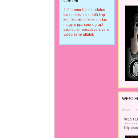
Címkék
fotó
humor
hírek
irodalom
ismertetés.
ismertető
kép
kép.
köszöntő
közmondás
magyar
pps
soundgraph
szonett
természet
vers
vers.
videó
zene
állatok
WESTER
9 éve
|
K
WESTERN 
~~~~~~~~
http://sou