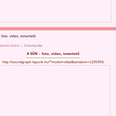
foto, video, ismertető
ápolnási András
|
0 hozzászólás
A SÜN – foto, video, ismertető
~~~~~~~~~~~~~~~~~~~~~~~~~~
http://soundgraph.lapunk.hu/?modul=oldal&tartalom=1205956