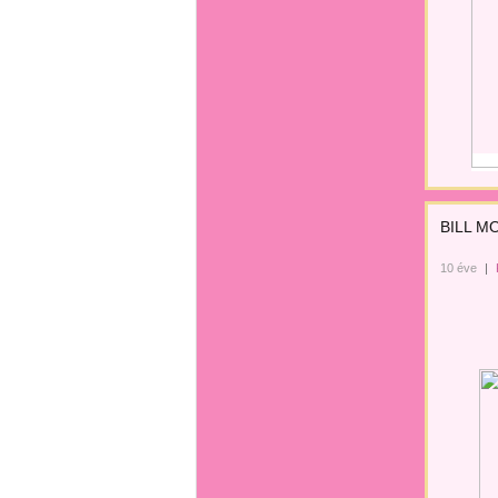
BILL M
10 éve
|