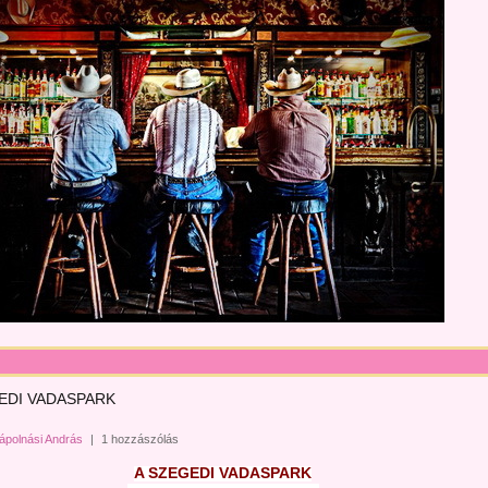
EDI VADASPARK
ápolnási András
|
1 hozzászólás
A SZEGEDI VADASPARK