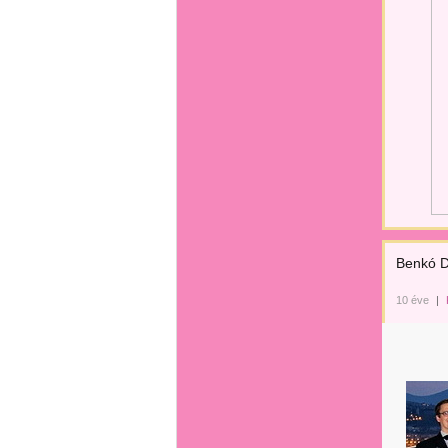
Benkó D
10 éve
|