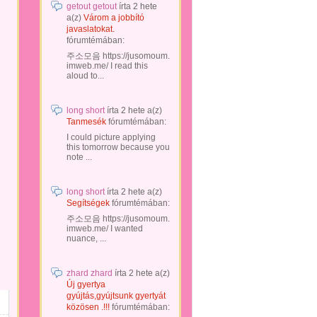
getout getout
írta
2 hete
a(z)
Várom a jobbító
javaslatokat.
fórumtémában:
주소모음 https://jusomoum.
imweb.me/ I read this
aloud to...
long short
írta
2 hete
a(z)
Tanmesék
fórumtémában:
I could picture applying
this tomorrow because you
note ...
long short
írta
2 hete
a(z)
Segítségek
fórumtémában:
주소모음 https://jusomoum.
imweb.me/ I wanted
nuance, ...
zhard zhard
írta
2 hete
a(z)
Új gyertya
gyújtás,gyújtsunk gyertyát
közösen .!!!
fórumtémában: