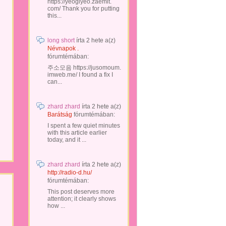
https://yeogiyeo.zaemit.
com/ Thank you for putting
this...
long short
írta
2 hete
a(z)
Névnapok .
fórumtémában:
주소모음 https://jusomoum.
imweb.me/ I found a fix I
can...
zhard zhard
írta
2 hete
a(z)
Barátság
fórumtémában:
I spent a few quiet minutes
with this article earlier
today, and it ...
zhard zhard
írta
2 hete
a(z)
http://radio-d.hu/
fórumtémában:
This post deserves more
attention; it clearly shows
how ...