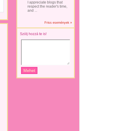
I appreciate blogs that
respect the reader's time,
and ...
Friss események »
Szólj hozzá te is!