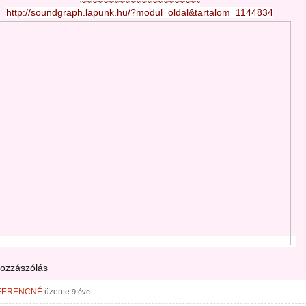
~~~~~~~~~~~~~~~~~~~~~~
http://soundgraph.lapunk.hu/?modul=oldal&tartalom=1144834
hozzászólás
FERENCNÉ
üzente
9 éve