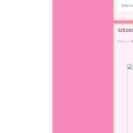
Szép h
SZEGED 
9 éve
|
K