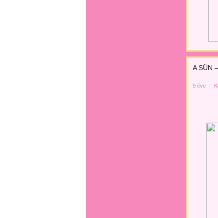
A SÜN – 
9 éve
|
K