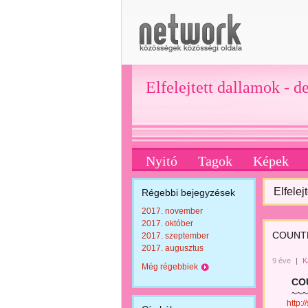
Elfelejtett dallamok - d
Nyitó
Tagok
Képek
Elfelej
Régebbi bejegyzések
2017. november
2017. október
COUNT
2017. szeptember
2017. augusztus
9 éve
|
K
Még régebbiek
COUN
~~~~~
http: