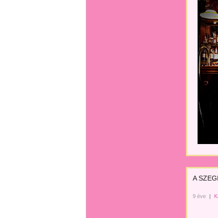
A SZEG
9 éve
|
K