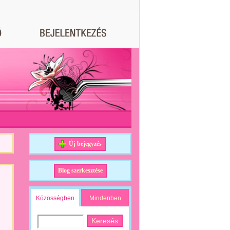
Új bejegyzés
Blog szerkesztése
Közösségben
Mindenben