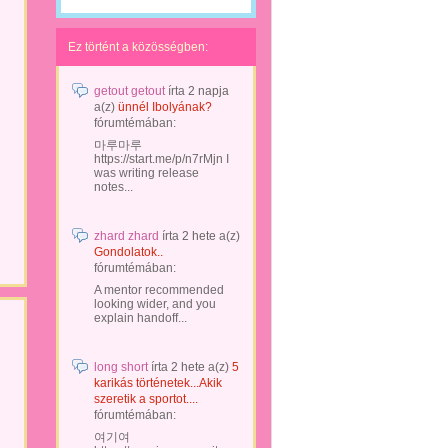
Ez történt a közösségben:
getout getout
írta
2 napja
a(z)
ünnél Ibolyának?
fórumtémában:
마루마루
https://start.me/p/n7rMjn I
was writing release
notes...
zhard zhard
írta
2 hete
a(z)
Gondolatok..
fórumtémában:
A mentor recommended
looking wider, and you
explain handoff...
long short
írta
2 hete
a(z)
5
karikás történetek...Akik
szeretik a sportot....
fórumtémában:
여기여