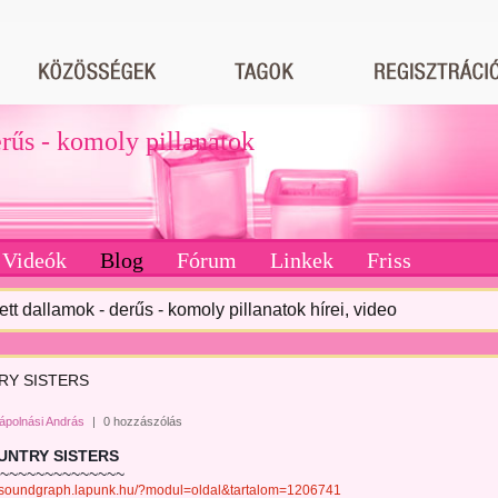
erűs - komoly pillanatok
Videók
Blog
Fórum
Linkek
Friss
tett dallamok - derűs - komoly pillanatok hírei, video
RY SISTERS
ápolnási András
|
0 hozzászólás
TRY SISTERS
~~~~~~~~~~~~
//soundgraph.lapunk.hu/?modul=oldal&tartalom=1206741