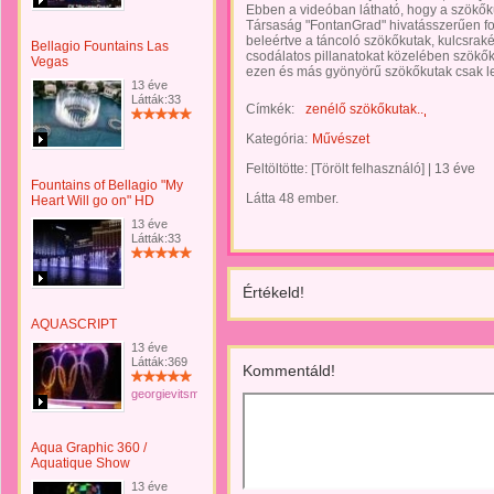
Ebben a videóban látható, hogy a szökőkút
Társaság "FontanGrad" hivatásszerűen fo
beleértve a táncoló szökőkutak, kulcsraké
Bellagio Fountains Las
csodálatos pillanatokat közelében szökő
Vegas
ezen és más gyönyörű szökőkutak csak l
13 éve
Látták:33
Címkék:
zenélő szökőkutak..
Kategória:
Művészet
Feltöltötte:
[Törölt felhasználó]
|
13 éve
Fountains of Bellagio "My
Látta 48 ember.
Heart Will go on" HD
13 éve
Látták:33
Értékeld!
AQUASCRIPT
13 éve
Látták:369
Kommentáld!
georgievitsmilutin
Aqua Graphic 360 /
Aquatique Show
13 éve