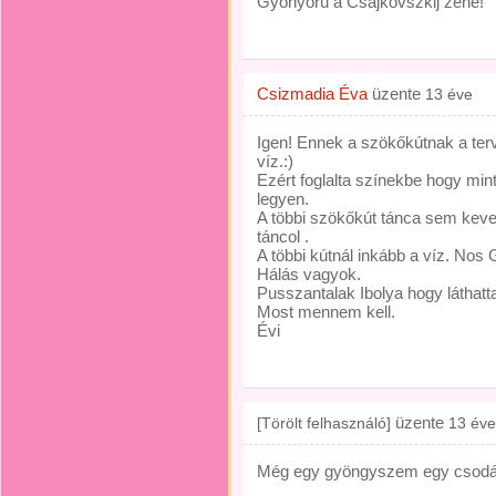
Gyönyörű a Csajkovszkij zene!
Csizmadia Éva
üzente
13 éve
Igen! Ennek a szökőkútnak a terv
víz.:)
Ezért foglalta színekbe hogy mi
legyen.
A többi szökőkút tánca sem keve
táncol .
A többi kútnál inkább a víz. No
Hálás vagyok.
Pusszantalak Ibolya hogy láthatt
Most mennem kell.
Évi
üzente
[Törölt felhasználó]
13 éve
Még egy gyöngyszem egy csodás