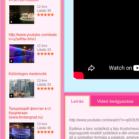
v=S8TD0TUb86A
12 éve
Látták:39
http://www.youtube.com/watch?
v=u2wRIw-tHvU
12 éve
Látták:33
Különleges medencék
13 éve
Látták:33
Leírás
Videó beágyazása
Танцующий фонтан в ст.
Кущевская
(www.fontangrad.ru)
http://www.youtube.com/watch?v=q0iOtJ
13 éve
Látták:48
Építése a tánc szökőkút a falu Kushchev
legnagyobb éneklő szökőkút a dél-oroszors
áll a szokatlan formája a patakok, amely