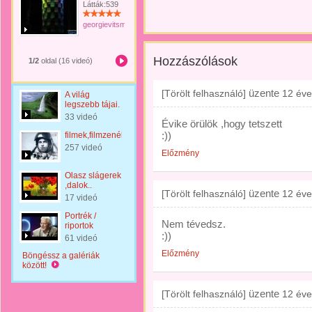
Látták:539
georgievitsmilutin
Hozzászólások
1/2
oldal (16 videó)
üzente
[Törölt felhasználó]
12 éve
A világ
legszebb tájai.
33 videó
Évike örülök ,hogy tetszett
:))
filmek,filmzenék
257 videó
Előzmény
Olasz slágerek
,dalok..
üzente
[Törölt felhasználó]
12 éve
17 videó
Portrék /
Nem tévedsz.
riportok
:))
61 videó
Előzmény
Böngéssz a galériák
között!
üzente
[Törölt felhasználó]
12 éve