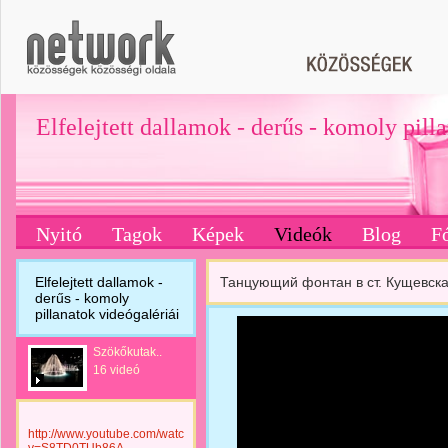
Elfelejtett dallamok - derűs - komoly pill
Nyitó
Tagok
Képek
Videók
Blog
F
Elfelejtett dallamok -
Танцующий фонтан в ст. Кущевская
derűs - komoly
pillanatok videógalériái
Szökőkutak..
16 videó
http://www.youtube.com/watch?