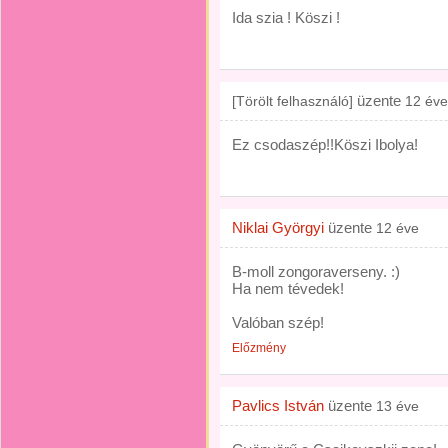
Ida szia ! Köszi !
üzente
[Törölt felhasználó]
12 éve
Ez csodaszép!!Köszi Ibolya!
Niklai Györgyi
üzente
12 éve
B-moll zongoraverseny. :)
Ha nem tévedek!
Valóban szép!
Előzmény
Pavlics István
üzente
13 éve