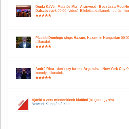
Dupla KáVé - Mulatós Mix - Aranyeső - Bocsássa Meg Ne
Dalszövegek
00:00 (videó)
,
Elfelejtett dallamok - derűs - k
Placido Domingo sings Hazam, Hazam in Hungarian
00:00
pillanatok
André Rieu - don't cry for me Argentina - New York City
00
komoly pillanatok
Ajánló a vers mindenkinek klubból
(blogbejegyzés)
Network Klubajánló Klub