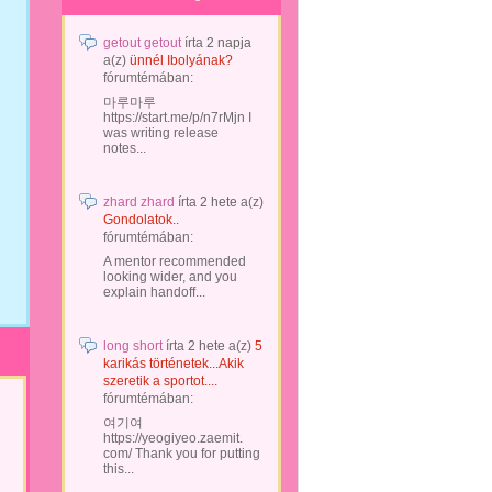
getout getout
írta
2 napja
a(z)
ünnél Ibolyának?
fórumtémában:
마루마루
https://start.me/p/n7rMjn I
was writing release
notes...
zhard zhard
írta
2 hete
a(z)
Gondolatok..
fórumtémában:
A mentor recommended
looking wider, and you
explain handoff...
long short
írta
2 hete
a(z)
5
karikás történetek...Akik
szeretik a sportot....
fórumtémában:
여기여
https://yeogiyeo.zaemit.
com/ Thank you for putting
this...