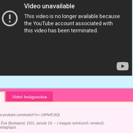
Videó beágyazása
ww.youtube.com/watch?v=-19PkrfC8QI
 Éva (Budapest, 1931. január 19. -- ) magyar színésznő, rendező,
pedagógus.