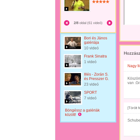
2/8
oldal (61 videó)
Bori és János
galériája
10 videó
Hozzász
Frank Sinatra
1 videó
Nagy M
Illés - Zorán S.
Köszön
és Presszer G.
van .Gr
23 videó
SPORT
7 videó
[Törölt 
Böngéssz a galériák
között!
Schube