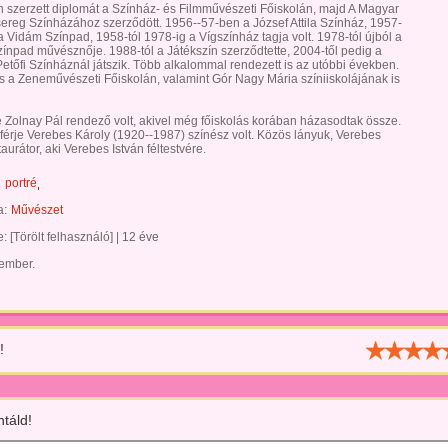
 szerzett diplomát a Színház- és Filmművészeti Főiskolán, majd A Magyar
reg Színházához szerződött. 1956--57-ben a József Attila Színház, 1957-
 Vidám Színpad, 1958-tól 1978-ig a Vígszínház tagja volt. 1978-tól újból a
ínpad művésznője. 1988-tól a Játékszín szerződtette, 2004-től pedig a
Petőfi Színháznál játszik. Több alkalommal rendezett is az utóbbi években.
s a Zeneművészeti Főiskolán, valamint Gór Nagy Mária színiiskolájának is
je Zolnay Pál rendező volt, akivel még főiskolás korában házasodtak össze.
férje Verebes Károly (1920--1987) színész volt. Közös lányuk, Verebes
aurátor, aki Verebes István féltestvére.
portré
a:
Művészet
te:
[Törölt felhasználó]
|
12 éve
 ember.
!
táld!