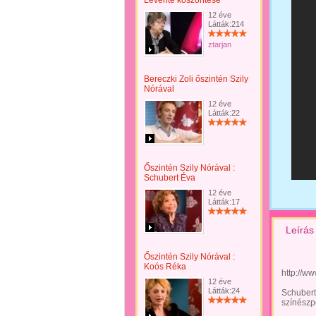
Levente köszöntése
12 éve
Látták:214
ztarjan
Bereczki Zoli őszintén Szily
Nórával
12 éve
Látták:22
Őszintén Szily Nórával :
Schubert Éva
12 éve
Látták:17
Leírás
Őszintén Szily Nórával :
Koós Réka
http://w
12 éve
Látták:24
Schubert
színész