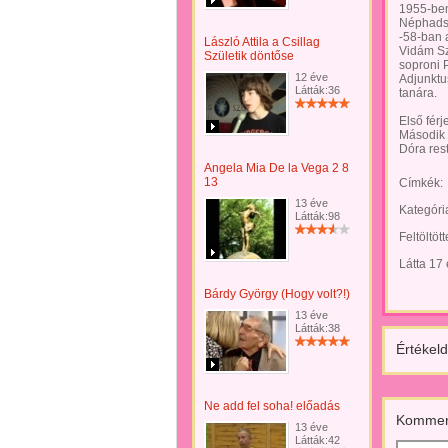
1955-ben
Néphadse
-58-ban a
László Attila a Csillag
Vidám Sz
Születik döntőse
soproni 
12 éve
Adjunktu
Látták:36
tanára.
Első fér
Második 
Dóra rest
Angela Mia De la Vega 2 8
13
Címkék:
13 éve
Kategóri
Látták:98
Feltöltöt
Látta 17
Bárdy György (Hogy volt?!)
13 éve
Látták:38
Értékeld
Ne add fel soha! előadás
Kommen
13 éve
Látták:42