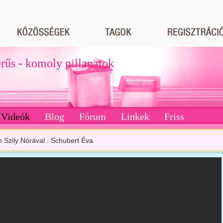
erűs - komoly pillanatok
Videók
Blog
Fórum
Linkek
Friss
 Szily Nórával : Schubert Éva