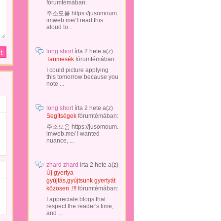
fórumtémában:
주소모음 https://jusomoum.
imweb.me/ I read this
aloud to...
long short
írta
2 hete
a(z)
Tanmesék
fórumtémában:
I could picture applying
this tomorrow because you
note ...
long short
írta
2 hete
a(z)
Segítségek
fórumtémában:
주소모음 https://jusomoum.
imweb.me/ I wanted
nuance, ...
zhard zhard
írta
2 hete
a(z)
Új gyertya
gyújtás,gyújtsunk gyertyát
közösen .!!!
fórumtémában:
I appreciate blogs that
respect the reader's time,
and ...