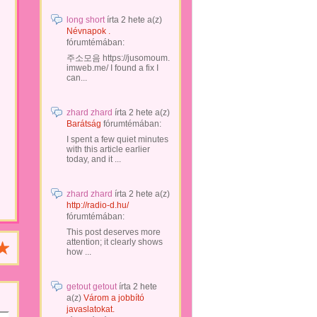
long short
írta
2 hete
a(z)
Névnapok .
fórumtémában:
주소모음 https://jusomoum.
imweb.me/ I found a fix I
can...
zhard zhard
írta
2 hete
a(z)
Barátság
fórumtémában:
I spent a few quiet minutes
with this article earlier
today, and it ...
zhard zhard
írta
2 hete
a(z)
http://radio-d.hu/
fórumtémában:
This post deserves more
attention; it clearly shows
how ...
getout getout
írta
2 hete
a(z)
Várom a jobbító
javaslatokat.