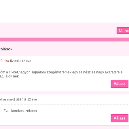
ólások
ónika
üzente
12 éve
őm a cikket,nagyon sajnálom szegényt remek egy színész és nagy akaratereje
atulálok neki !
Válasz
üzente
felhasználó]
12 éve
rt Éva ,kerekesszékben..
Válasz