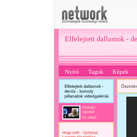
Elfelejtett dallamok - d
Nyitó
Tagok
Képek
Elfelejtett dallamok -
Őszintén
derűs - komoly
pillanatok videógalériái
Portrék /
riportok
61 videó
Hogy volt!- - Szörényi