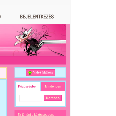
Videó feltöltése
Közösségben
Mindenben
Ez történt a közösségben: