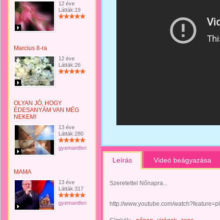
12 éve
Látták:19
Marcius 8-ra
12 éve
Látták:26
OLYAN JÓ, HOGY
ÉDESANYÁM VAN MÉG
NEKEM!
13 éve
Látták:280
gyemantferi
Leírás
Videó beágyazása
MAMA
13 éve
Szeretettel Nőnapra...
Látták:317
gyemantferi
http://www.youtube.com/watch?featur