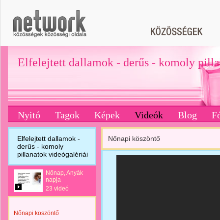
Elfelejtett dallamok - derűs - komoly pill
Nyitó
Tagok
Képek
Videók
Blog
F
Elfelejtett dallamok -
Nőnapi köszöntő
derűs - komoly
pillanatok videógalériái
Nőnap, Anyák
napja
23 videó
Nőnapi köszöntő