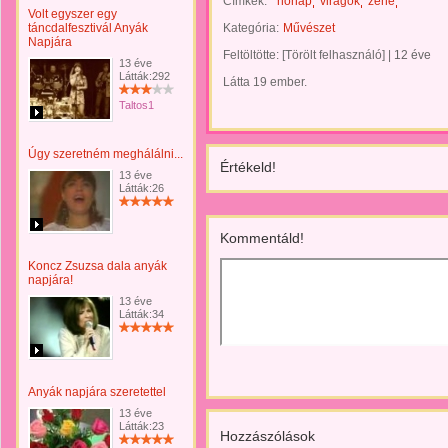
Címkék:
nőnap
virágok
zene
Volt egyszer egy
táncdalfesztivál Anyák
Kategória:
Művészet
Napjára
Feltöltötte:
[Törölt felhasználó]
|
12 éve
13 éve
Látták:292
Látta 19 ember.
Taltos1
Úgy szeretném meghálálni...
Értékeld!
13 éve
Látták:26
Kommentáld!
Koncz Zsuzsa dala anyák
napjára!
13 éve
Látták:34
Anyák napjára szeretettel
13 éve
Látták:23
Hozzászólások