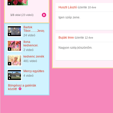
Huszti László
üzente
10 éve
1/3
oldal (23 videó)
Igen szép zene.
Bartok
Tibor.........Jessy
24 videó
Bujáki Imre
üzente
12 éve
Ilona
kedvencei.
Nagyon szép,köszönőm.
2 videó
kedvenc zenék
481 videó
Mercy együttes
4 videó
Böngéssz a galériák
között!